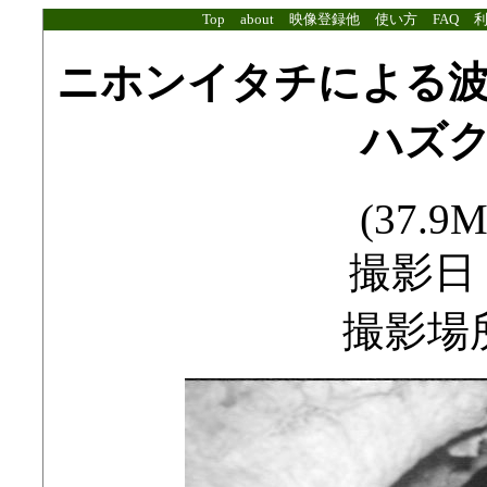
Top
about
映像登録他
使い方
FAQ
ニホンイタチによる
ハズ
(37.9M
撮影日：2
撮影場