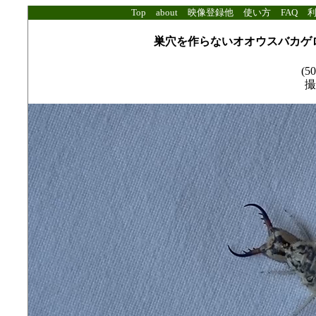
Top
about
映像登録他
使い方
FAQ
巣穴を作らないオオウスバカゲ
(50
撮