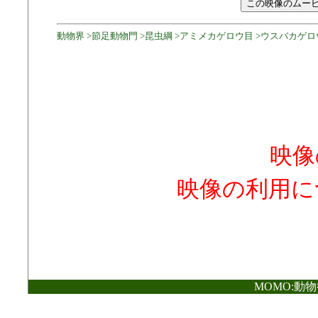
動物界 >節足動物門 >昆虫綱 >アミメカゲロウ目 >ウスバカゲロ
映像
映像の利用に
MOMO:動