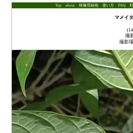
Top
about
映像登録他
使い方
FAQ
マメイ
(14
撮影
撮影