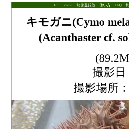
Top
about
映像登録他
使い方
FAQ
キモガニ(Cymo mel
(Acanthaster c
(89.2M
撮影日：2
撮影場所