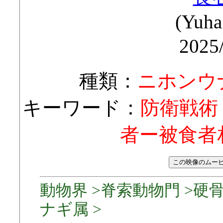
(Yuha
2025
種類：
ニホンウ
キーワード：
防衛戦術
者ー被食者相互
動物界 >脊索動物門 >硬骨
ナギ属 >