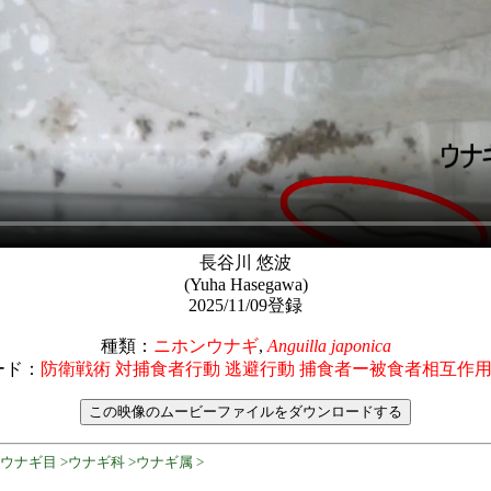
長谷川 悠波
(Yuha Hasegawa)
2025/11/09登録
種類：
ニホンウナギ
,
Anguilla japonica
ード：
防衛戦術 対捕食者行動 逃避行動 捕食者ー被食者相互作用 Ang
ウナギ目 >ウナギ科 >ウナギ属 >