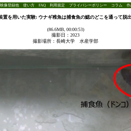
映像登録他
使い方
FAQ
利用規定
プライバシーポリシー
コラム
作
装置を用いた実験: ウナギ稚魚は捕食魚の鰓のどこを通って脱出
(86.6MB, 00:00:53)
撮影日：2023
撮影場所：長崎大学 水産学部