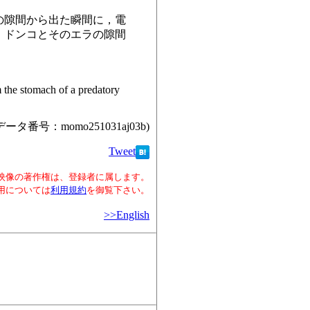
の隙間から出た瞬間に，電
，ドンコとそのエラの隙間
the stomach of a predatory
データ番号：momo251031aj03b)
Tweet
映像の著作権は、登録者に属します。
用については
利用規約
を御覧下さい。
>>English