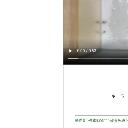
キーワ
動物界 >脊索動物門 >硬骨魚綱 >