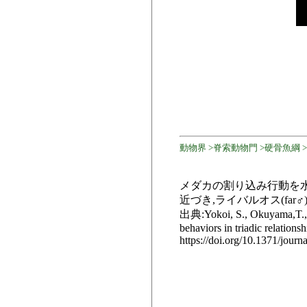
動物界 >脊索動物門 >硬骨魚綱 >
メダカの割り込み行動を水槽
近づき,ライバルオス(far
出典:Yokoi, S., Okuyama,T., Ka
behaviors in triadic relation
https://doi.org/10.1371/jour