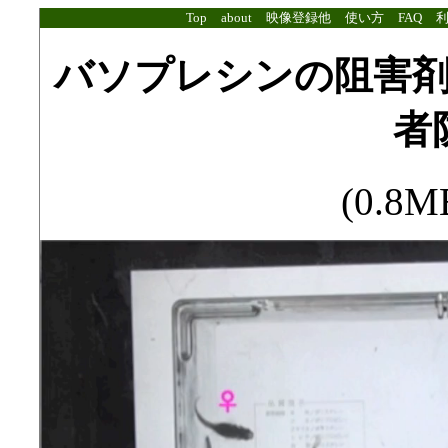
Top
about
映像登録他
使い方
FAQ
バソプレシンの阻害
者
(0.8MB