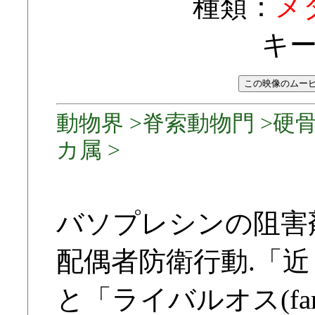
種類：
メ
キ
動物界 >脊索動物門 >硬骨
カ属 >
バソプレシンの阻害
配偶者防衛行動.「近く
と「ライバルオス(f