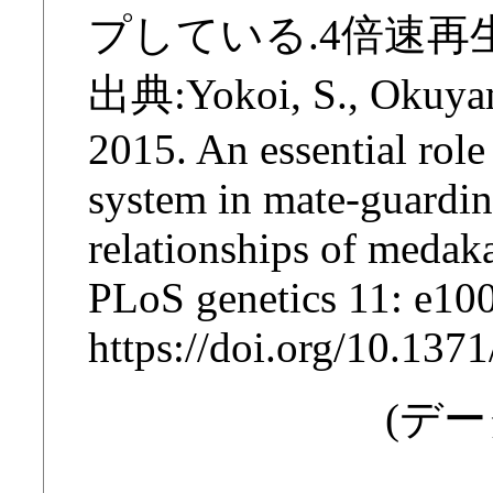
プしている.4倍速再
出典:Yokoi, S., Okuyama,
2015. An essential role
system in mate-guarding
relationships of medaka
PLoS genetics 11: e10
https://doi.org/10.137
(デー