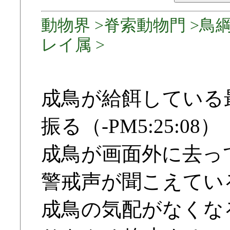
動物界 >脊索動物門 >鳥綱
レイ属 >
成鳥が給餌している
振る（-PM5:25:08）
成鳥が画面外に去っ
警戒声が聞こえてい
成鳥の気配がなくな