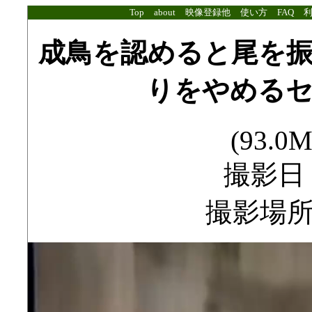
Top
about
映像登録他
使い方
FAQ
成鳥を認めると尾を
りをやめる
(93.0M
撮影日：1
撮影場