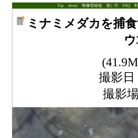
Top
about
映像登録他
使い方
FAQ
ミナミメダカを捕食
ウ
(41.9M
撮影日：2
撮影