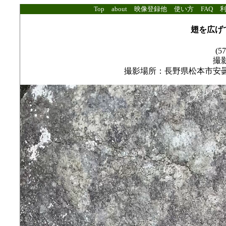
Top
about
映像登録他
使い方
FAQ
翅を広げ
(57
撮影
撮影場所：長野県松本市安