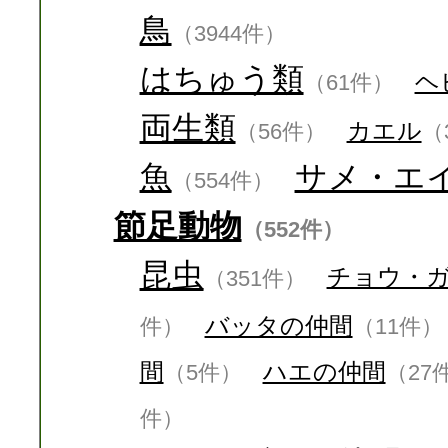
鳥
（3944件）
はちゅう類
ヘ
（61件）
両生類
カエル
（56件）
（
魚
サメ・エ
（554件）
節足動物
（552件）
昆虫
チョウ・
（351件）
バッタの仲間
件）
（11件）
間
ハエの仲間
（5件）
（27
件）