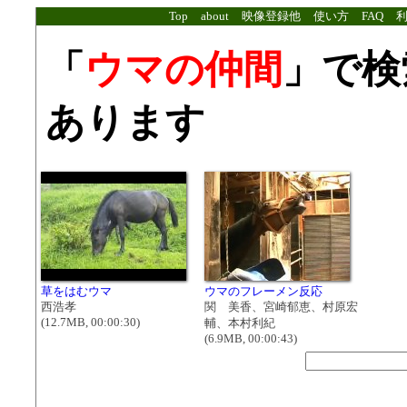
Top
about
映像登録他
使い方
FAQ
「
ウマの仲間
」で検
あります
草をはむウマ
ウマのフレーメン反応
西浩孝
関 美香、宮崎郁恵、村原宏
(12.7MB, 00:00:30)
輔、本村利紀
(6.9MB, 00:00:43)