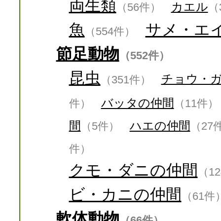
両生類
カエル
（56件）
（
魚
サメ・エ
（554件）
節足動物
（552件）
昆虫
チョウ・
（351件）
バッタの仲間
件）
（11件）
間
ハエの仲間
（5件）
（27
件）
クモ・ダニの仲間
（1
ビ・カニの仲間
（61件
軟体動物
（66件）