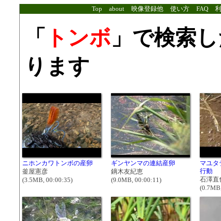
Top
about
映像登録他
使い方
FAQ
「
トンボ
」で検索し
ります
ニホンカワトンボの産卵
ギンヤンマの連結産卵
マユタ
行動
釜屋憲彦
鏑木友紀恵
石澤直
(3.5MB, 00:00:35)
(9.0MB, 00:00:11)
(0.7MB,