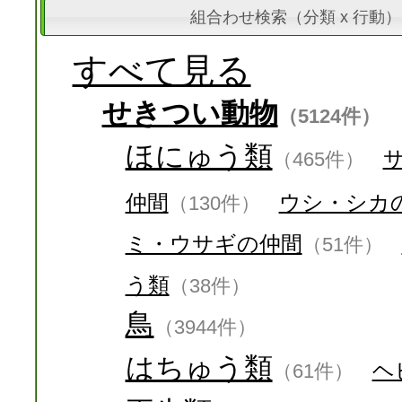
組合わせ検索（分類 x 行動）
すべて見る
せきつい動物
（5124件）
ほにゅう類
（465件）
仲間
ウシ・シカ
（130件）
ミ・ウサギの仲間
（51件）
う類
（38件）
鳥
（3944件）
はちゅう類
ヘ
（61件）