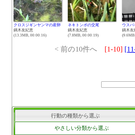
クロスジギンヤンマの産卵
ネキトンボの交尾
ウスバ
鏑木友紀恵
鏑木友紀恵
鏑木友
(13.3MB, 00:00:16)
(7.8MB, 00:00:19)
(9.6MB,
< 前の10件へ
[1-10]
[11
行動の種類から選ぶ
やさしい分類から選ぶ