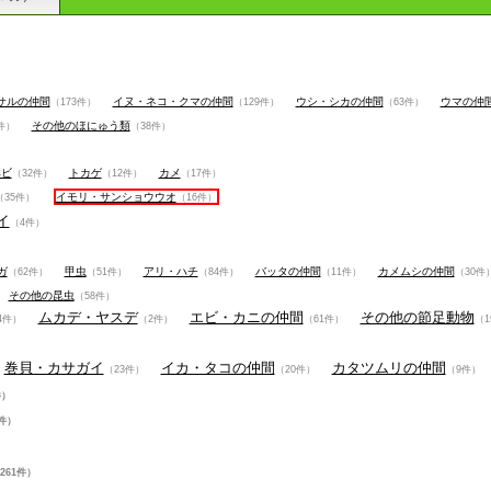
サルの仲間
イヌ・ネコ・クマの仲間
ウシ・シカの仲間
ウマの仲
（173件）
（129件）
（63件）
その他のほにゅう類
件）
（38件）
ヘビ
トカゲ
カメ
（32件）
（12件）
（17件）
イモリ・サンショウウオ
（35件）
（16件）
イ
（4件）
ガ
甲虫
アリ・ハチ
バッタの仲間
カメムシの仲間
（62件）
（51件）
（84件）
（11件）
（30件
その他の昆虫
（58件）
ムカデ・ヤスデ
エビ・カニの仲間
その他の節足動物
4件）
（2件）
（61件）
（1
巻貝・カサガイ
イカ・タコの仲間
カタツムリの仲間
（23件）
（20件）
（9件）
件）
件）
261件）