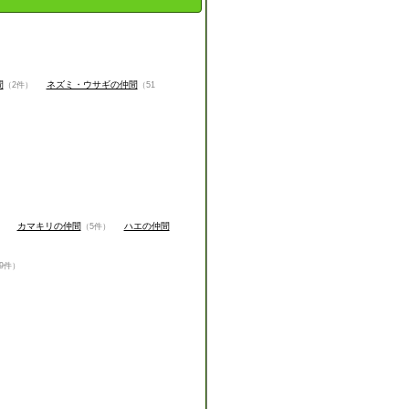
間
ネズミ・ウサギの仲間
（2件）
（51
カマキリの仲間
ハエの仲間
）
（5件）
9件）