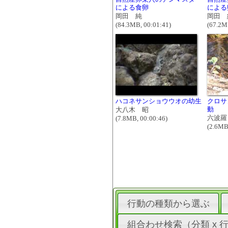
による食卵
による
岡田 純
岡田 
(84.3MB, 00:01:41)
(67.2M
ハコネサンショウウオの幼生
クロサ
動
大八木 昭
六波羅
(7.8MB, 00:00:46)
(2.6MB
行動の種類から選ぶ
組合わせ検索（分類 x 