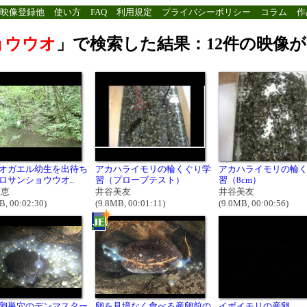
映像登録他
使い方
FAQ
利用規定
プライバシーポリシー
コラム
作
ョウウオ
」で検索した結果：12件の映像
オガエル幼生を出待ち
アカハライモリの輪くぐり学
アカハライモリの輪
ロサンショウウオ..
習（プローブテスト）
習（8cm）
晴恵
井谷美友
井谷美友
B, 00:02:30)
(9.8MB, 00:01:11)
(9.0MB, 00:00:56)
卵巣穴のデンマスター
卵を見境なく食べる産卵前の
イボイモリの産卵