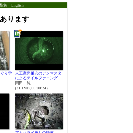
品集
English
があります
くぐり学
人工産卵巣穴のデンマスター
によるテイルファニング
岡田 純
(31.1MB, 00:00:24)
アカハライモリの脱皮