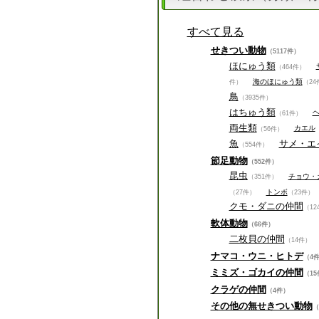
すべて見る
せきつい動物
（5117件）
ほにゅう類
（464件）
海のほにゅう類
件）
（24
鳥
（3935件）
はちゅう類
（61件）
両生類
カエル
（56件）
魚
サメ・エ
（554件）
節足動物
（552件）
昆虫
チョウ・
（351件）
トンボ
（27件）
（23件）
クモ・ダニの仲間
（12
軟体動物
（66件）
二枚貝の仲間
（14件）
ナマコ・ウニ・ヒトデ
（4
ミミズ・ゴカイの仲間
（15
クラゲの仲間
（4件）
その他の無せきつい動物
（