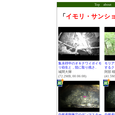
Top
about
「
イモリ・サンシ
集水枡中のオキナワイボイモ
モリア
リ幼生と，陸に取り残さ..
するク
城間大輝
阿部 
(72.2MB, 00:06:08)
(41.5M
自然産卵巣穴のデンマスター
自然産