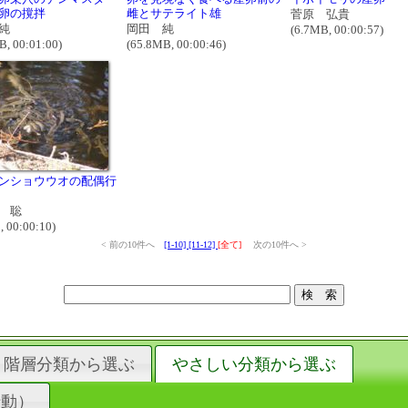
卵の撹拌
雌とサテライト雄
菅原 弘貴
純
岡田 純
(6.7MB, 00:00:57)
B, 00:01:00)
(65.8MB, 00:00:46)
ンショウウオの配偶行
 聡
, 00:00:10)
< 前の10件へ
[1-10]
[11-12]
[全て]
次の10件へ >
階層分類から選ぶ
やさしい分類から選ぶ
行動）