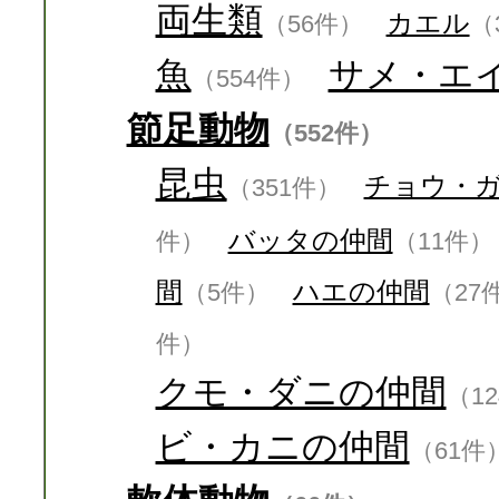
両生類
カエル
（56件）
（
魚
サメ・エ
（554件）
節足動物
（552件）
昆虫
チョウ・
（351件）
バッタの仲間
件）
（11件）
間
ハエの仲間
（5件）
（27
件）
クモ・ダニの仲間
（1
ビ・カニの仲間
（61件