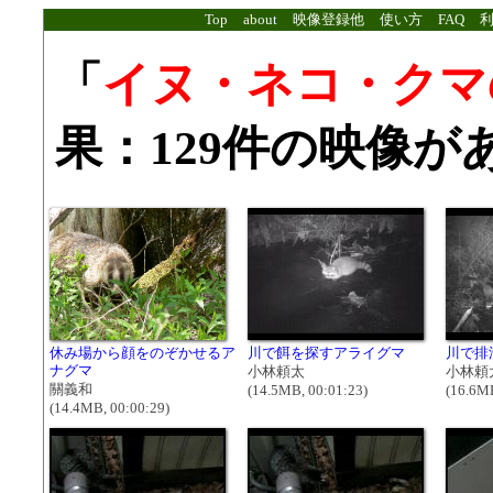
Top
about
映像登録他
使い方
FAQ
「
イヌ・ネコ・クマ
果：129件の映像が
休み場から顔をのぞかせるア
川で餌を探すアライグマ
川で排
ナグマ
小林頼太
小林頼
關義和
(14.5MB, 00:01:23)
(16.6MB
(14.4MB, 00:00:29)