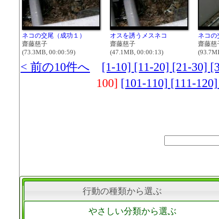
ネコの交尾（成功１）
オスを誘うメスネコ
ネコの
齋藤慈子
齋藤慈子
齋藤慈
(73.3MB, 00:00:59)
(47.1MB, 00:00:13)
(93.7MB
< 前の10件へ
[1-10]
[11-20]
[21-30]
[
100]
[101-110]
[111-120
行動の種類から選ぶ
やさしい分類から選ぶ