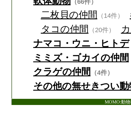
軟体動物
（66件）
二枚貝の仲間
（14件）
タコの仲間
カ
（20件）
ナマコ・ウニ・ヒトデ
ミミズ・ゴカイの仲間
クラゲの仲間
（4件）
その他の無せきつい動
MOMO:動