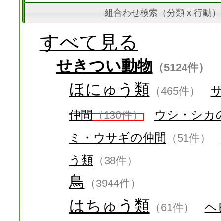
組合わせ検索（分類 x 行動）
すべて見る
せきつい動物
（5124件）
ほにゅう類
（465件）
仲間
ウシ・シカ
（130件）
ミ・ウサギの仲間
（51件）
う類
（38件）
鳥
（3944件）
はちゅう類
ヘ
（61件）