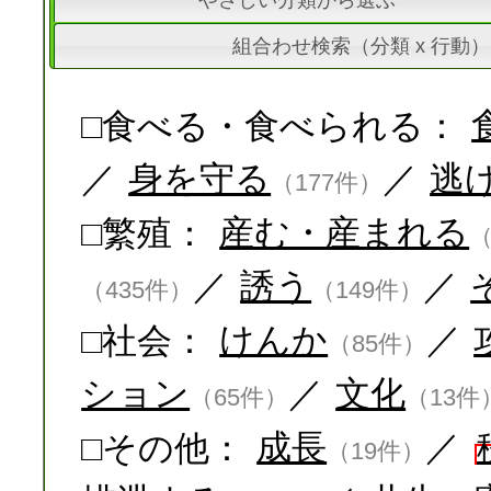
やさしい分類から選ぶ
組合わせ検索（分類 x 行動）
□食べる・食べられる：
／
身を守る
／
逃
（177件）
□繁殖：
産む・産まれる
（
／
誘う
／
（435件）
（149件）
□社会：
けんか
／
（85件）
ション
／
文化
（65件）
（13件
□その他：
成長
／
（19件）