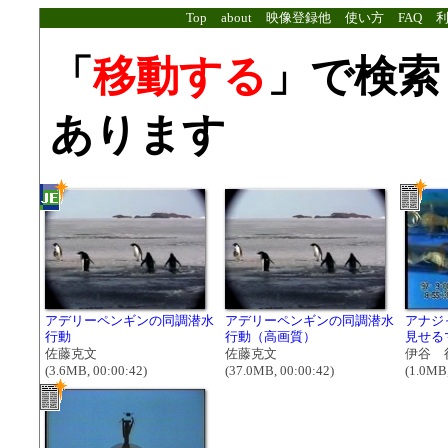
Top
about
映像登録他
使い方
FAQ
「
移動する
」で検索
あります
アデリーペンギンの同調潜水
アデリーペンギンの同調潜水
アナジ
行動
行動（高画質）
見せる
佐藤克文
佐藤克文
伊谷 
(3.6MB, 00:00:42)
(37.0MB, 00:00:42)
(1.0MB,