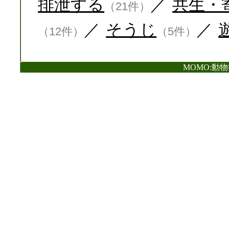
排泄する
／
共生・
（21件）
／
そうじ
／
（12件）
（5件）
MOMO:動