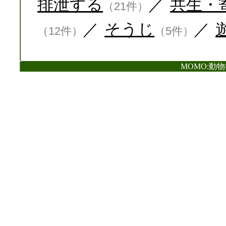
排泄する
／
共生・
（21件）
／
そうじ
／
（12件）
（5件）
MOMO:動