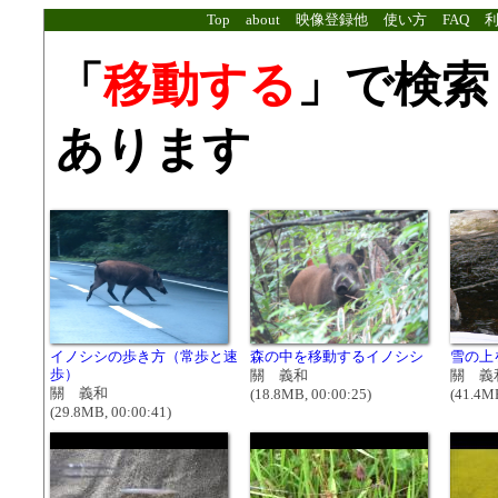
Top
about
映像登録他
使い方
FAQ
「
移動する
」で検索
あります
イノシシの歩き方（常歩と速
森の中を移動するイノシシ
雪の上
歩）
關 義和
關 義
關 義和
(18.8MB, 00:00:25)
(41.4MB
(29.8MB, 00:00:41)