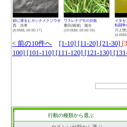
砂に潜るヒガシナメクジウオ
ワスレナグモの分散
イタセ
転闘争
西 浩孝
桑田(楠瀬) 隆生
川上僚
(8.9MB, 00:00:17)
(10.0MB, 00:00:59)
(4.4MB,
< 前の10件へ
[1-10]
[11-20]
[21-30]
[
100]
[101-110]
[111-120]
[121-130]
[131
行動の種類から選ぶ