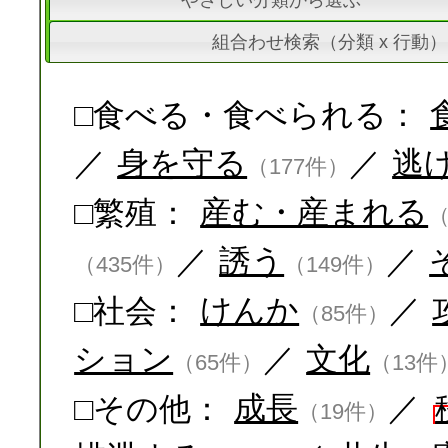
やさしい分類から選ぶ
組合わせ検索（分類 x 行動）
□食べる・食べられる：
／
身を守る
／
逃
（177件）
□繁殖：
産む・産まれる
（
／
誘う
／
（435件）
（149件）
□社会：
けんか
／
（85件）
ション
／
文化
（65件）
（13件
□その他：
成長
／
（19件）