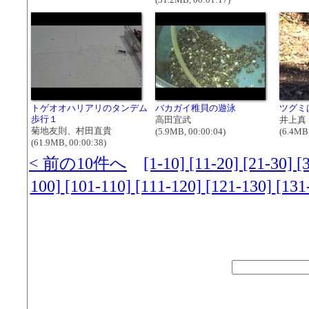
トゲオオハリアリのタンデム
バカガイ稚貝の遊泳
ツグミ
歩行１
高田宜武
井上真
菊地友則、村田直貴
(5.9MB, 00:00:04)
(6.4MB,
(61.9MB, 00:00:38)
< 前の10件へ
[1-10]
[11-20]
[21-30]
[
100]
[101-110]
[111-120]
[121-130]
[131