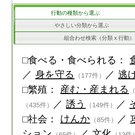
行動の種類から選ぶ
やさしい分類から選ぶ
組合わせ検索（分類 x 行動）
□食べる・食べられる：
／
身を守る
／
逃
（177件）
□繁殖：
産む・産まれる
（
／
誘う
／
（435件）
（149件）
□社会：
けんか
／
（85件）
ション
／
文化
（65件）
（13件