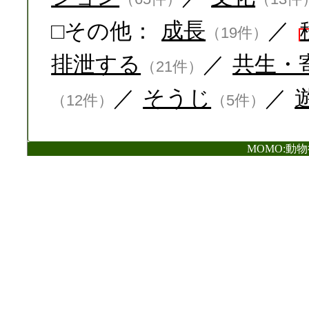
□その他：
成長
／
（19件）
排泄する
／
共生・
（21件）
／
そうじ
／
（12件）
（5件）
MOMO:動