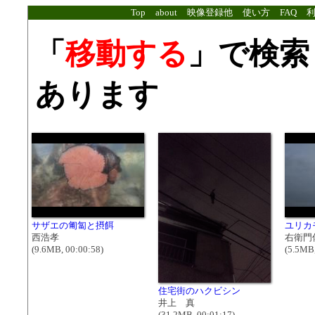
Top
about
映像登録他
使い方
FAQ
「
移動する
」で検索
あります
サザエの匍匐と摂餌
ユリカ
西浩孝
右衛門
(9.6MB, 00:00:58)
(5.5MB,
住宅街のハクビシン
井上 真
(31.2MB, 00:01:17)