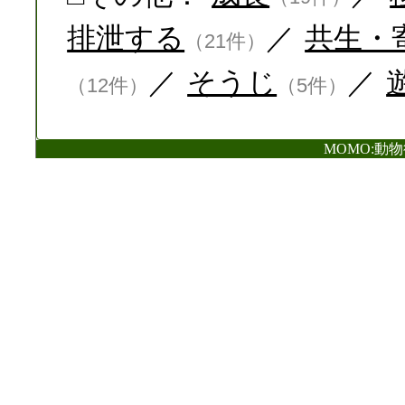
排泄する
／
共生・
（21件）
／
そうじ
／
（12件）
（5件）
MOMO:動