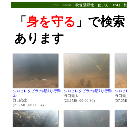
Top
about
映像登録他
使い方
FAQ
「
身を守る
」で検索
あります
シロヒレタビラの縄張り行動
シロヒレタビラの縄張り行動
シロヒ
②
野口亮太
野口亮
野口亮太
(23.1MB, 00:00:30)
(57.6MB
(21.7MB, 00:00:34)