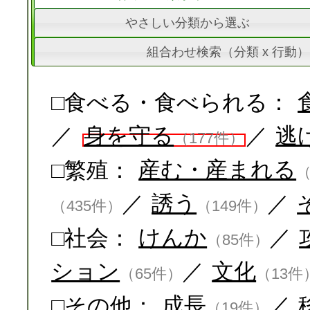
やさしい分類から選ぶ
組合わせ検索（分類 x 行動）
□食べる・食べられる：
／
身を守る
／
逃
（177件）
□繁殖：
産む・産まれる
（
／
誘う
／
（435件）
（149件）
□社会：
けんか
／
（85件）
ション
／
文化
（65件）
（13件
□その他：
成長
／
（19件）