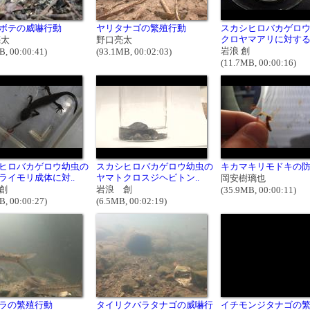
ボテの威嚇行動
ヤリタナゴの繁殖行動
スカシヒロバカゲロ
クロヤマアリに対する捕
亮太
野口亮太
岩浪 創
B, 00:00:41)
(93.1MB, 00:02:03)
(11.7MB, 00:00:16)
ヒロバカゲロウ幼虫の
スカシヒロバカゲロウ幼虫の
キカマキリモドキの
ライモリ成体に対..
ヤマトクロスジヘビトン..
岡安樹璃也
創
岩浪 創
(35.9MB, 00:00:11)
B, 00:00:27)
(6.5MB, 00:02:19)
ラの繁殖行動
タイリクバラタナゴの威嚇行
イチモンジタナゴの