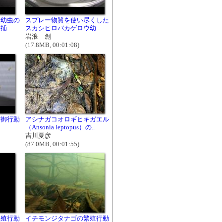
ウ幼虫の
スプレー物質を使い尽くした
..
スカシヒロバカゲロウ幼..
岩浪 創
(17.8MB, 00:01:08)
防御行動
アシナガコオロギヒキガエル
（Ansonia leptopus）の..
吉川夏彦
(87.0MB, 00:01:55)
繁殖行動
イチモンジタナゴの繁殖行動