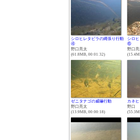
シロヒレタビラの縄張り行動
シロヒ
④
⑥
野口亮太
野口亮
(61.8MB, 00:01:32)
(15.4M
ゼニタナゴの威嚇行動
カネヒ
野口亮太
野口
(13.9MB, 00:00:18)
(55.3M