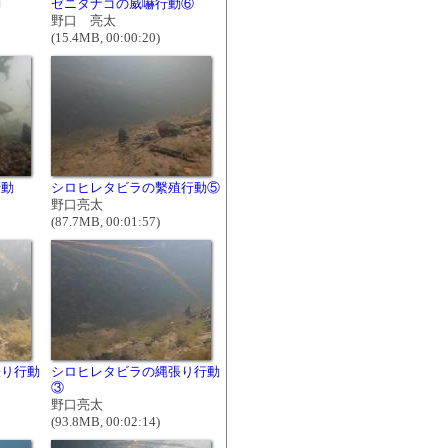
動
ゼニタナゴの威嚇行動⑥
野口 亮太
(15.4MB, 00:00:20)
行動
シロヒレタビラの繫殖行動⑤
野口亮太
(87.7MB, 00:01:57)
張り行動
シロヒレタビラの縄張り行動
③
野口亮太
(93.8MB, 00:02:14)