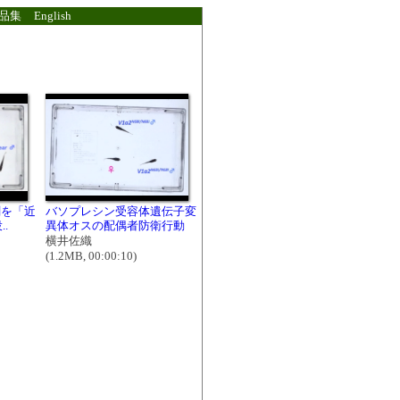
品集
English
剤を「近
バソプレシン受容体遺伝子変
..
異体オスの配偶者防衛行動
横井佐織
(1.2MB, 00:00:10)