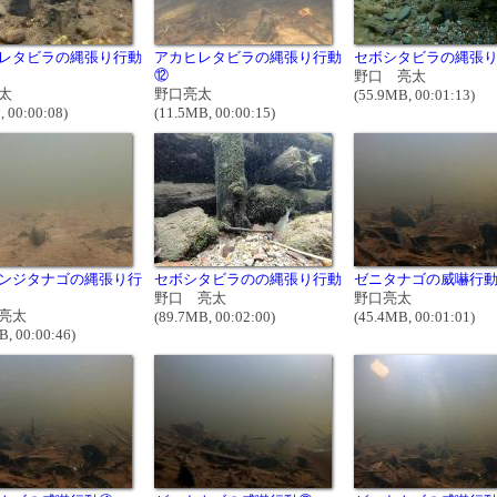
レタビラの縄張り行動
アカヒレタビラの縄張り行動
セボシタビラの縄張
⑫
野口 亮太
太
野口亮太
(55.9MB, 00:01:13)
, 00:00:08)
(11.5MB, 00:00:15)
ンジタナゴの縄張り行
セボシタビラのの縄張り行動
ゼニタナゴの威嚇行
野口 亮太
野口亮太
亮太
(89.7MB, 00:02:00)
(45.4MB, 00:01:01)
B, 00:00:46)