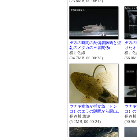
(23.6MB, 00:00:13)
夕方の時間の配偶者防衛と翌
夕方の
朝のメダカの三者関係(..
けたオ
横井佐織
横井佐
(94.7MB, 00:00:38)
(66.0M
ウナギ稚魚が捕食魚（ドン
ウナギ
コ）のエラの隙間から脱出..
コ）の
長谷川 悠波
長谷川
(5.2MB, 00:00:24)
(90.9M