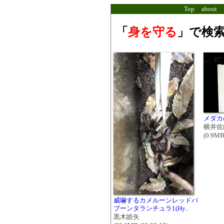
Top
about
「
身を守る
」で検索
メダカ
横井佐
(0.9MB
威嚇するカメルーンレッドバ
ブーンタランチュラ1(Hy..
黒木皓矢