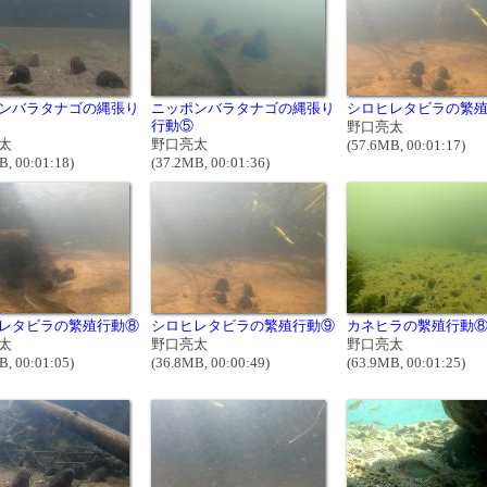
ンバラタナゴの縄張り
ニッポンバラタナゴの縄張り
シロヒレタビラの繁
行動⑤
野口亮太
太
野口亮太
(57.6MB, 00:01:17)
B, 00:01:18)
(37.2MB, 00:01:36)
レタビラの繁殖行動⑧
シロヒレタビラの繁殖行動⑨
カネヒラの繫殖行動
太
野口亮太
野口亮太
B, 00:01:05)
(36.8MB, 00:00:49)
(63.9MB, 00:01:25)