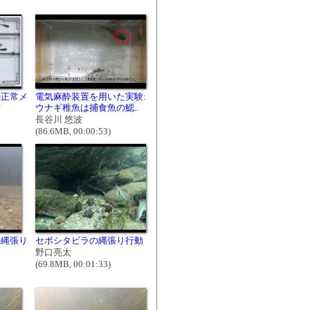
の正常メ
電気麻酔装置を用いた実験:
衛
ウナギ稚魚は捕食魚の鰓..
長谷川 悠波
(86.6MB, 00:00:53)
の縄張り
セボシタビラの縄張り行動
野口亮太
(69.8MB, 00:01:33)