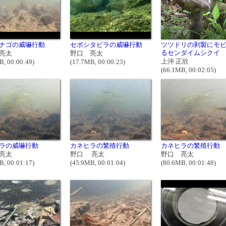
ナゴの威嚇行動
セボシタビラの威嚇行動
ツツドリの剥製にモ
るセンダイムシクイ
亮太
野口 亮太
上沖 正欣
B, 00:00:49)
(17.7MB, 00:00:23)
(66.1MB, 00:02:05)
ラの威嚇行動
カネヒラの繁殖行動
カネヒラの繁殖行動
亮太
野口 亮太
野口 亮太
B, 00:01:17)
(45.9MB, 00:01:04)
(80.6MB, 00:01:48)