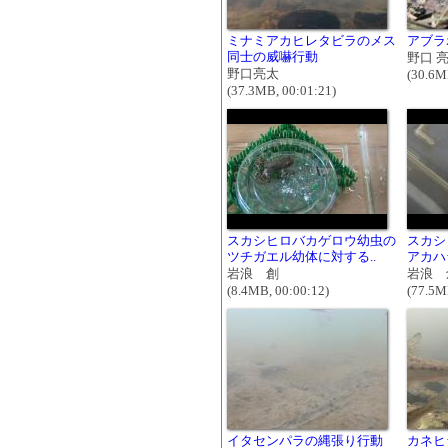
ミナミアカヒレタビラのメス
アブラ
同士の威嚇行動
野口 
野口亮太
(30.6M
(37.3MB, 00:01:21)
スカシヒロバカゲロウ幼虫の
スカシ
ツチガエル幼体に対する..
アカハ
岩浪 創
岩浪 
(8.4MB, 00:00:12)
(77.5M
イタセンパラの縄張り行動
カネヒ