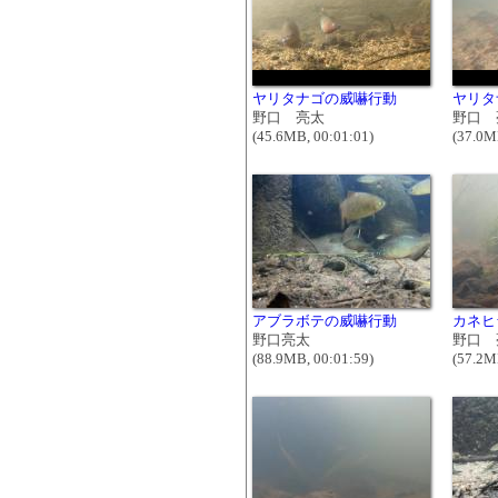
ヤリタナゴの威嚇行動
ヤリタ
野口 亮太
野口 
(45.6MB, 00:01:01)
(37.0M
アブラボテの威嚇行動
カネヒ
野口亮太
野口 
(88.9MB, 00:01:59)
(57.2M