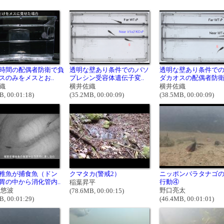
時間の配偶者防衛で負
透明な壁あり条件での,バソ
透明な壁あり条件で
スのみをメスとお..
プレシン受容体遺伝子変..
ダカオスの配偶者防
織
横井佐織
横井佐織
B, 00:01:18)
(35.2MB, 00:00:09)
(38.5MB, 00:00:09)
稚魚が捕食魚（ドン
クマタカ(警戒2）
ニッポンバラタナゴ
胃の中から消化管内..
行動④
稲葉昇平
 悠波
野口亮太
(78.6MB, 00:00:15)
B, 00:01:29)
(46.4MB, 00:01:01)