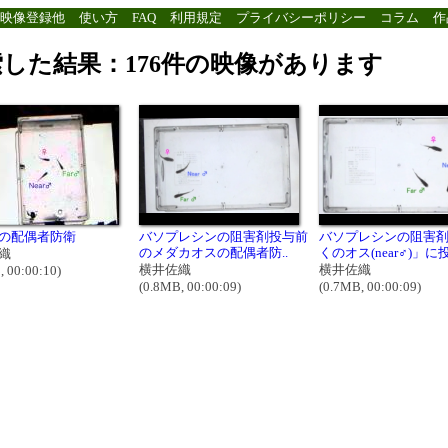
映像登録他
使い方
FAQ
利用規定
プライバシーポリシー
コラム
作
した結果：176件の映像があります
の配偶者防衛
バソプレシンの阻害剤投与前
バソプレシンの阻害
のメダカオスの配偶者防..
くのオス(near♂)」に投
織
横井佐織
横井佐織
, 00:00:10)
(0.8MB, 00:00:09)
(0.7MB, 00:00:09)