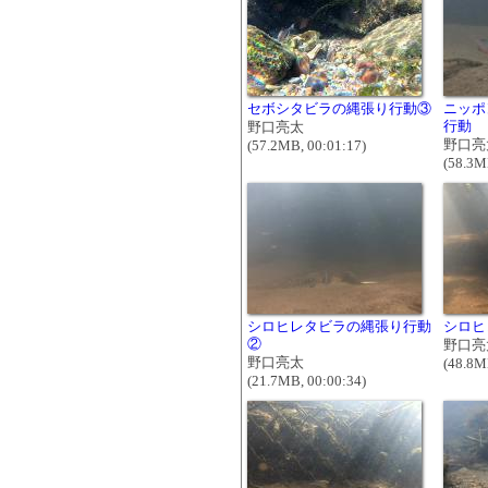
セボシタビラの縄張り行動③
ニッポ
行動
野口亮太
野口亮
(57.2MB, 00:01:17)
(58.3M
シロヒレタビラの縄張り行動
シロヒ
②
野口亮
野口亮太
(48.8M
(21.7MB, 00:00:34)