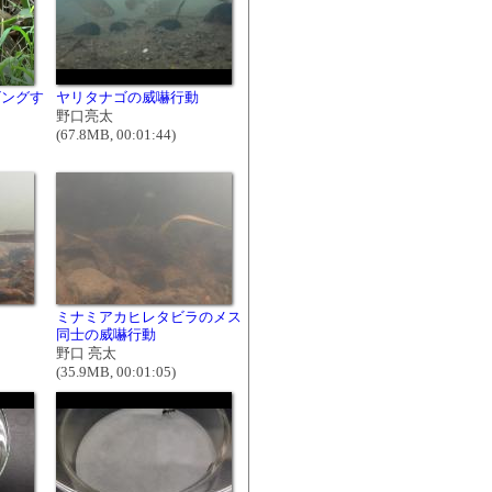
ビングす
ヤリタナゴの威嚇行動
野口亮太
(67.8MB, 00:01:44)
ミナミアカヒレタビラのメス
同士の威嚇行動
野口 亮太
(35.9MB, 00:01:05)