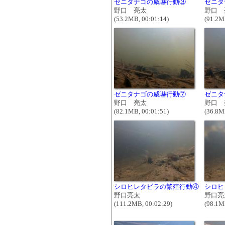
ゼニタナゴの威嚇行動③
ゼニタ
野口 亮太
野口 
(53.2MB, 00:01:14)
(91.2M
ゼニタナゴの威嚇行動⑦
ゼニタ
野口 亮太
野口 
(82.1MB, 00:01:51)
(36.8M
シロヒレタビラの繁殖行動④
シロヒ
野口亮太
野口亮
(111.2MB, 00:02:29)
(98.1M