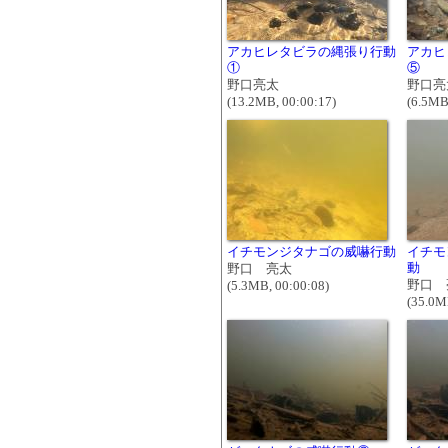
アカヒレタビラの縄張り行動
アカヒ
①
⑤
野口亮太
野口亮
(13.2MB, 00:00:17)
(6.5MB
イチモンジタナゴの威嚇行動
イチモ
動
野口 亮太
野口 
(5.3MB, 00:00:08)
(35.0M