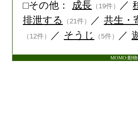
□その他：
成長
／
（19件）
排泄する
／
共生・
（21件）
／
そうじ
／
（12件）
（5件）
MOMO:動