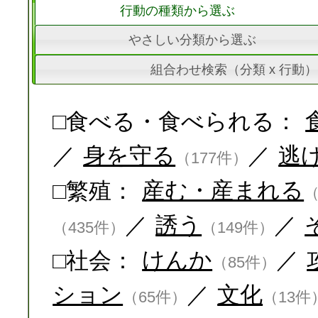
行動の種類から選ぶ
やさしい分類から選ぶ
組合わせ検索（分類 x 行動）
□食べる・食べられる：
／
身を守る
／
逃
（177件）
□繁殖：
産む・産まれる
（
／
誘う
／
（435件）
（149件）
□社会：
けんか
／
（85件）
ション
／
文化
（65件）
（13件