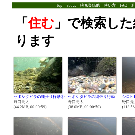
Top
about
映像登録他
使い方
FAQ
「
住む
」で検索した
ります
セボシタビラの縄張り行動②
セボシタビラの縄張り行動
シロヒ
野口亮太
野口亮太
野口亮
(44.2MB, 00:00:59)
(38.0MB, 00:00:50)
(113.5M