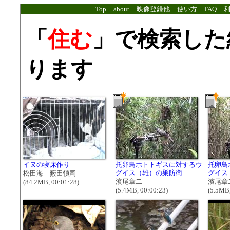
Top
about
映像登録他
使い方
FAQ
「
住む
」で検索した
ります
イヌの寝床作り
托卵鳥ホトトギスに対するウ
托卵鳥
グイス（雄）の巣防衛
グイス
松田海 藪田慎司
濱尾章二
濱尾章
(84.2MB, 00:01:28)
(5.4MB, 00:00:23)
(5.5MB,