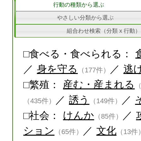
行動の種類から選ぶ
やさしい分類から選ぶ
組合わせ検索（分類 x 行動）
□食べる・食べられる：
／
身を守る
／
逃
（177件）
□繁殖：
産む・産まれる
（
／
誘う
／
（435件）
（149件）
□社会：
けんか
／
（85件）
ション
／
文化
（65件）
（13件