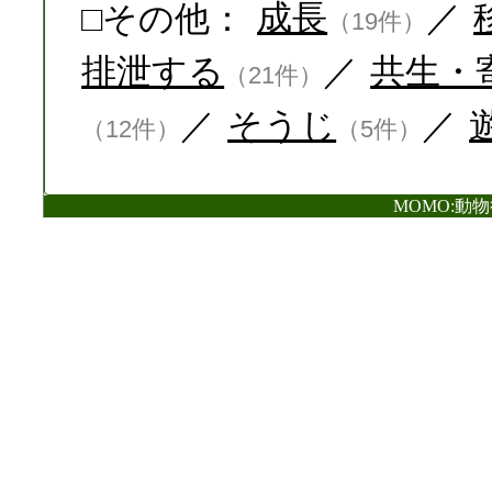
□その他：
成長
／
（19件）
排泄する
／
共生・
（21件）
／
そうじ
／
（12件）
（5件）
MOMO:動