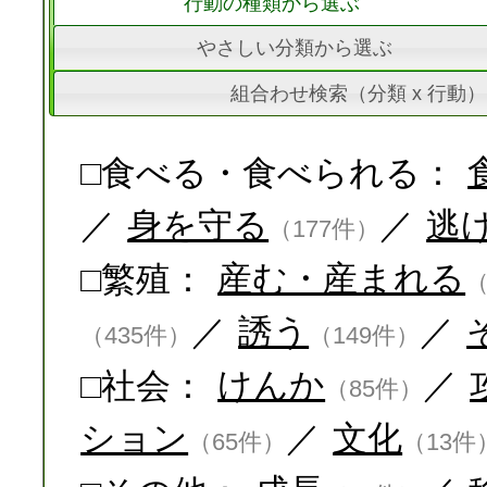
行動の種類から選ぶ
やさしい分類から選ぶ
組合わせ検索（分類 x 行動）
□食べる・食べられる：
／
身を守る
／
逃
（177件）
□繁殖：
産む・産まれる
（
／
誘う
／
（435件）
（149件）
□社会：
けんか
／
（85件）
ション
／
文化
（65件）
（13件