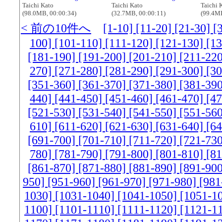
Taichi Kato
Taichi Kato
Taichi 
(98.0MB, 00:00:34)
(32.7MB, 00:00:11)
(99.4MB
< 前の10件へ
[1-10]
[11-20]
[21-30]
[
100]
[101-110]
[111-120]
[121-130]
[1
[181-190]
[191-200]
[201-210]
[211-22
270]
[271-280]
[281-290]
[291-300]
[3
[351-360]
[361-370]
[371-380]
[381-39
440]
[441-450]
[451-460]
[461-470]
[4
[521-530]
[531-540]
[541-550]
[551-56
610]
[611-620]
[621-630]
[631-640]
[6
[691-700]
[701-710]
[711-720]
[721-73
780]
[781-790]
[791-800]
[801-810]
[8
[861-870]
[871-880]
[881-890]
[891-90
950]
[951-960]
[961-970]
[971-980]
[981
1030]
[1031-1040]
[1041-1050]
[1051-1
1100]
[1101-1110]
[1111-1120]
[1121-1