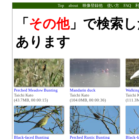
Top
about
映像登録他
使い方
FAQ
「
その他
」で検索し
あります
Perched Meadow Bunting
Mandarin duck
Walking
Taichi Kato
Taichi Kato
Taichi 
(43.7MB, 00:00:15)
(104.0MB, 00:00:36)
(111.3M
Black-faced Bunting
Perched Rustic Bunting
Black-f