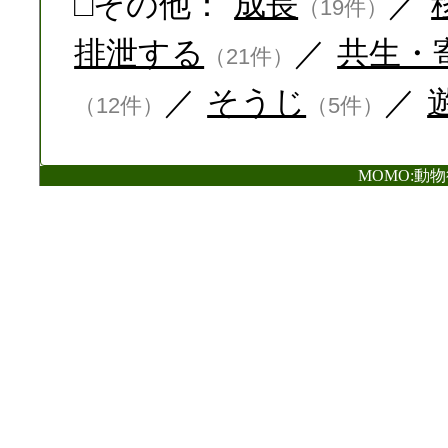
□その他：
成長
／
（19件）
排泄する
／
共生・
（21件）
／
そうじ
／
（12件）
（5件）
MOMO:動