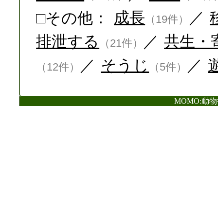
□その他：
成長
／
（19件）
排泄する
／
共生・
（21件）
／
そうじ
／
（12件）
（5件）
MOMO:動