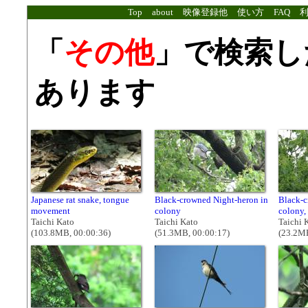
Top
about
映像登録他
使い方
FAQ
「
その他
」で検索し
あります
Japanese rat snake, tongue
Black-crowned Night-heron in
Black-c
movement
colony
colony,
Taichi Kato
Taichi Kato
Taichi 
(103.8MB, 00:00:36)
(51.3MB, 00:00:17)
(23.2MB