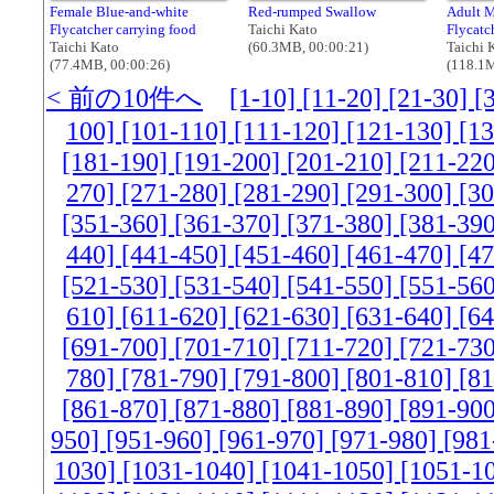
Female Blue-and-white
Red-rumped Swallow
Adult M
Flycatcher carrying food
Taichi Kato
Flycatc
Taichi Kato
(60.3MB, 00:00:21)
Taichi 
(77.4MB, 00:00:26)
(118.1M
< 前の10件へ
[1-10]
[11-20]
[21-30]
[
100]
[101-110]
[111-120]
[121-130]
[1
[181-190]
[191-200]
[201-210]
[211-22
270]
[271-280]
[281-290]
[291-300]
[3
[351-360]
[361-370]
[371-380]
[381-39
440]
[441-450]
[451-460]
[461-470]
[4
[521-530]
[531-540]
[541-550]
[551-56
610]
[611-620]
[621-630]
[631-640]
[6
[691-700]
[701-710]
[711-720]
[721-73
780]
[781-790]
[791-800]
[801-810]
[8
[861-870]
[871-880]
[881-890]
[891-90
950]
[951-960]
[961-970]
[971-980]
[981
1030]
[1031-1040]
[1041-1050]
[1051-1