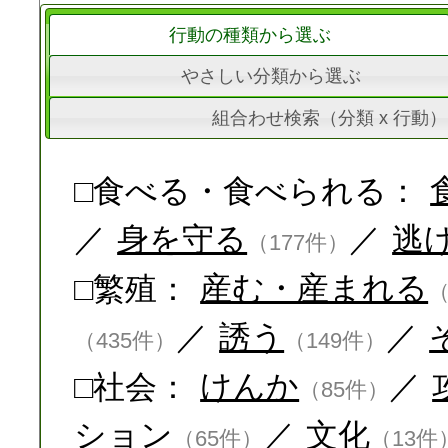
行動の種類から選ぶ
やさしい分類から選ぶ
組合わせ検索（分類 x 行動）
□食べる・食べられる：
／
身を守る
／
逃
（177件）
□繁殖：
産む・産まれる
（
／
誘う
／
（435件）
（149件）
□社会：
けんか
／
（85件）
ション
／
文化
（65件）
（13件