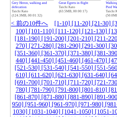
Grey Heron, walking and
Great Egrets in flight
Walking
defecation
Taichi Kato
Pied Wa
Taichi Kato
(63.5MB, 00:00:17)
Taichi 
(124.3MB, 00:01:32)
(50.0MB
< 前の10件へ
[1-10]
[11-20]
[21-30]
[
100]
[101-110]
[111-120]
[121-130]
[1
[181-190]
[191-200]
[201-210]
[211-22
270]
[271-280]
[281-290]
[291-300]
[3
[351-360]
[361-370]
[371-380]
[381-39
440]
[441-450]
[451-460]
[461-470]
[4
[521-530]
[531-540]
[541-550]
[551-56
610]
[611-620]
[621-630]
[631-640]
[6
[691-700]
[701-710]
[711-720]
[721-73
780]
[781-790]
[791-800]
[801-810]
[8
[861-870]
[871-880]
[881-890]
[891-90
950]
[951-960]
[961-970]
[971-980]
[981
1030]
[1031-1040]
[1041-1050]
[1051-1