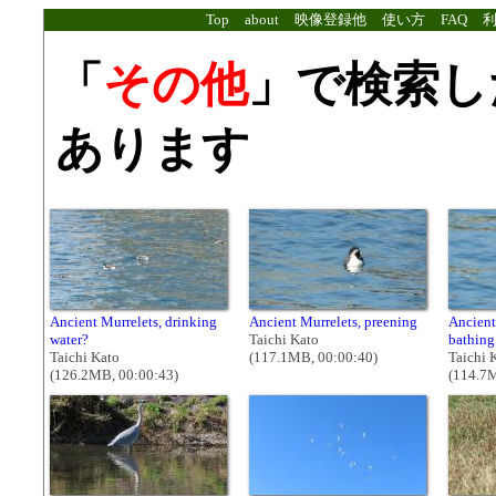
Top
about
映像登録他
使い方
FAQ
「
その他
」で検索し
あります
Ancient Murrelets, drinking
Ancient Murrelets, preening
Ancient
water?
Taichi Kato
bathing
Taichi Kato
(117.1MB, 00:00:40)
Taichi 
(126.2MB, 00:00:43)
(114.7M