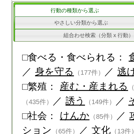
行動の種類から選ぶ
やさしい分類から選ぶ
組合わせ検索（分類 x 行動）
□食べる・食べられる：
／
身を守る
／
逃
（177件）
□繁殖：
産む・産まれる
（
／
誘う
／
（435件）
（149件）
□社会：
けんか
／
（85件）
ション
／
文化
（65件）
（13件