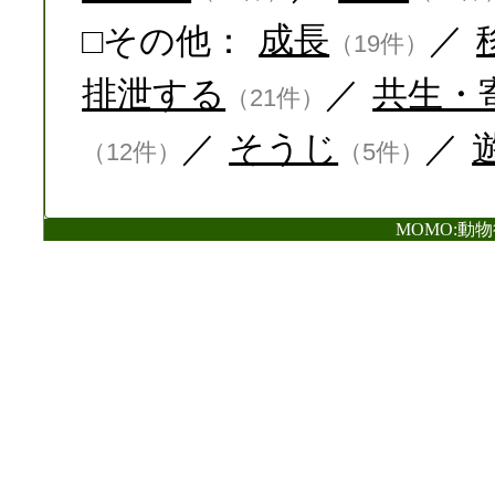
□その他：
成長
／
（19件）
排泄する
／
共生・
（21件）
／
そうじ
／
（12件）
（5件）
MOMO:動