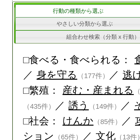
行動の種類から選ぶ
やさしい分類から選ぶ
組合わせ検索（分類 x 行動）
□食べる・食べられる：
／
身を守る
／
逃
（177件）
□繁殖：
産む・産まれる
（
／
誘う
／
（435件）
（149件）
□社会：
けんか
／
（85件）
ション
／
文化
（65件）
（13件