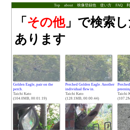
Top
about
映像登録他
使い方
FAQ
「
その他
」で検索し
あります
Golden Eagle, pair on the
Perched Golden Eagle. Another
Perched
perch.
individual flew in.
preenin
Taichi Kato
Taichi Kato
Taichi 
(104.0MB, 00:01:19)
(128.1MB, 00:00:44)
(107.2M