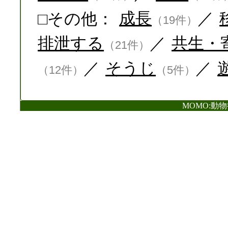
□その他：
成長
／
（19件）
排泄する
／
共生・
（21件）
／
そうじ
／
（12件）
（5件）
MOMO:動