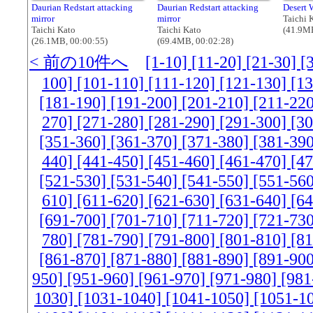
Daurian Redstart attacking
Daurian Redstart attacking
Desert 
mirror
mirror
Taichi 
Taichi Kato
Taichi Kato
(41.9MB
(26.1MB, 00:00:55)
(69.4MB, 00:02:28)
< 前の10件へ
[1-10]
[11-20]
[21-30]
[
100]
[101-110]
[111-120]
[121-130]
[1
[181-190]
[191-200]
[201-210]
[211-22
270]
[271-280]
[281-290]
[291-300]
[3
[351-360]
[361-370]
[371-380]
[381-39
440]
[441-450]
[451-460]
[461-470]
[4
[521-530]
[531-540]
[541-550]
[551-56
610]
[611-620]
[621-630]
[631-640]
[6
[691-700]
[701-710]
[711-720]
[721-73
780]
[781-790]
[791-800]
[801-810]
[8
[861-870]
[871-880]
[881-890]
[891-90
950]
[951-960]
[961-970]
[971-980]
[981
1030]
[1031-1040]
[1041-1050]
[1051-1