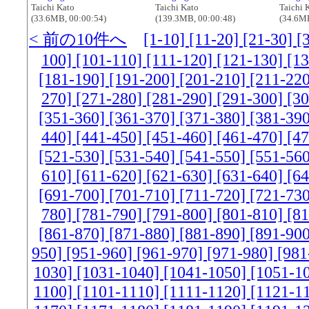
Taichi Kato
Taichi Kato
Taichi 
(33.6MB, 00:00:54)
(139.3MB, 00:00:48)
(34.6MB
< 前の10件へ
[1-10]
[11-20]
[21-30]
[
100]
[101-110]
[111-120]
[121-130]
[1
[181-190]
[191-200]
[201-210]
[211-22
270]
[271-280]
[281-290]
[291-300]
[3
[351-360]
[361-370]
[371-380]
[381-39
440]
[441-450]
[451-460]
[461-470]
[4
[521-530]
[531-540]
[541-550]
[551-56
610]
[611-620]
[621-630]
[631-640]
[6
[691-700]
[701-710]
[711-720]
[721-73
780]
[781-790]
[791-800]
[801-810]
[8
[861-870]
[871-880]
[881-890]
[891-90
950]
[951-960]
[961-970]
[971-980]
[981
1030]
[1031-1040]
[1041-1050]
[1051-1
1100]
[1101-1110]
[1111-1120]
[1121-1