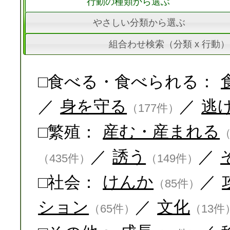
行動の種類から選ぶ
やさしい分類から選ぶ
組合わせ検索（分類 x 行動）
□食べる・食べられる：
／
身を守る
／
逃
（177件）
□繁殖：
産む・産まれる
（
／
誘う
／
（435件）
（149件）
□社会：
けんか
／
（85件）
ション
／
文化
（65件）
（13件