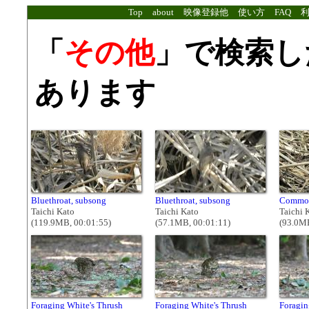
Top
about
映像登録他
使い方
FAQ
「
その他
」で検索し
あります
Bluethroat, subsong
Bluethroat, subsong
Common
Taichi Kato
Taichi Kato
Taichi 
(119.9MB, 00:01:55)
(57.1MB, 00:01:11)
(93.0MB
Foraging White's Thrush
Foraging White's Thrush
Foragin