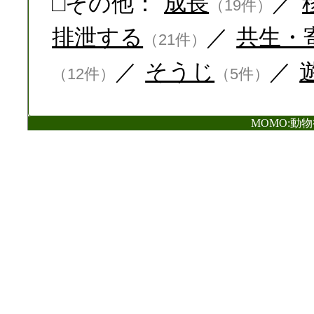
□その他：
成長
／
（19件）
排泄する
／
共生・
（21件）
／
そうじ
／
（12件）
（5件）
MOMO:動