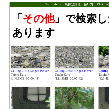
Top
about
映像登録他
使い方
FAQ
「
その他
」で検索し
あります
Calling Little Ringed Plover
Calling Little Ringed Plover
Calling
Taichi Kato
Taichi Kato
Taichi 
(140.3MB, 00:00:48)
(121.3MB, 00:00:42)
(120.4M