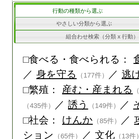
行動の種類から選ぶ
やさしい分類から選ぶ
組合わせ検索（分類 x 行動）
□食べる・食べられる：
／
身を守る
／
逃
（177件）
□繁殖：
産む・産まれる
（
／
誘う
／
（435件）
（149件）
□社会：
けんか
／
（85件）
ション
／
文化
（65件）
（13件