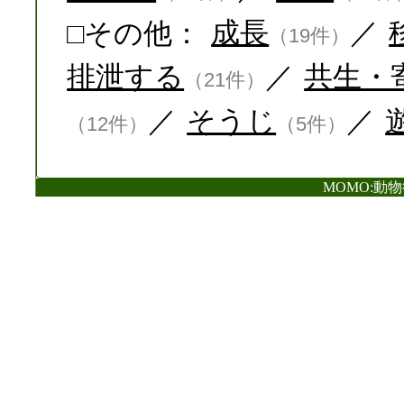
□その他：
成長
／
（19件）
排泄する
／
共生・
（21件）
／
そうじ
／
（12件）
（5件）
MOMO:動