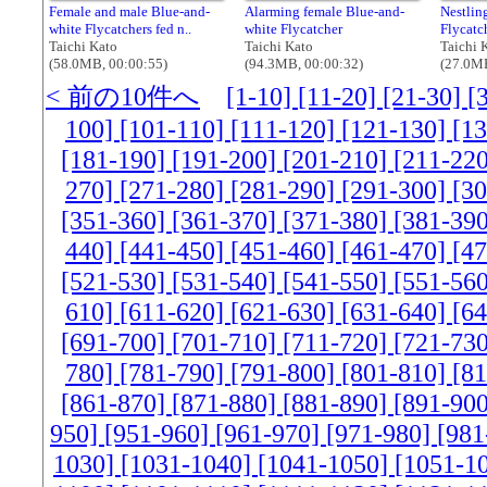
Female and male Blue-and-
Alarming female Blue-and-
Nestlin
white Flycatchers fed n..
white Flycatcher
Flycatc
Taichi Kato
Taichi Kato
Taichi 
(58.0MB, 00:00:55)
(94.3MB, 00:00:32)
(27.0MB
< 前の10件へ
[1-10]
[11-20]
[21-30]
[
100]
[101-110]
[111-120]
[121-130]
[1
[181-190]
[191-200]
[201-210]
[211-22
270]
[271-280]
[281-290]
[291-300]
[3
[351-360]
[361-370]
[371-380]
[381-39
440]
[441-450]
[451-460]
[461-470]
[4
[521-530]
[531-540]
[541-550]
[551-56
610]
[611-620]
[621-630]
[631-640]
[6
[691-700]
[701-710]
[711-720]
[721-73
780]
[781-790]
[791-800]
[801-810]
[8
[861-870]
[871-880]
[881-890]
[891-90
950]
[951-960]
[961-970]
[971-980]
[981
1030]
[1031-1040]
[1041-1050]
[1051-1