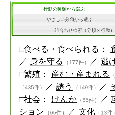
行動の種類から選ぶ
やさしい分類から選ぶ
組合わせ検索（分類 x 行動）
□食べる・食べられる：
／
身を守る
／
逃
（177件）
□繁殖：
産む・産まれる
（
／
誘う
／
（435件）
（149件）
□社会：
けんか
／
（85件）
ション
／
文化
（65件）
（13件