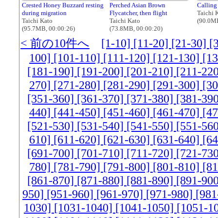
Crested Honey Buzzard resting
Perched Asian Brown
Calling
during migration
Flycatcher, then flight
Taichi 
Taichi Kato
Taichi Kato
(90.0MB
(95.7MB, 00:00:26)
(73.8MB, 00:00:20)
< 前の10件へ
[1-10]
[11-20]
[21-30]
[
100]
[101-110]
[111-120]
[121-130]
[1
[181-190]
[191-200]
[201-210]
[211-22
270]
[271-280]
[281-290]
[291-300]
[3
[351-360]
[361-370]
[371-380]
[381-39
440]
[441-450]
[451-460]
[461-470]
[4
[521-530]
[531-540]
[541-550]
[551-56
610]
[611-620]
[621-630]
[631-640]
[6
[691-700]
[701-710]
[711-720]
[721-73
780]
[781-790]
[791-800]
[801-810]
[8
[861-870]
[871-880]
[881-890]
[891-90
950]
[951-960]
[961-970]
[971-980]
[981
1030]
[1031-1040]
[1041-1050]
[1051-1