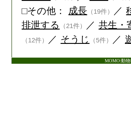
□その他：
成長
／
（19件）
排泄する
／
共生・
（21件）
／
そうじ
／
（12件）
（5件）
MOMO:動