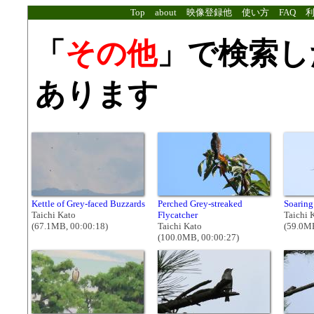
Top
about
映像登録他
使い方
FAQ
「
その他
」で検索し
あります
Kettle of Grey-faced Buzzards
Perched Grey-streaked
Soaring
Taichi Kato
Flycatcher
Taichi 
(67.1MB, 00:00:18)
Taichi Kato
(59.0MB
(100.0MB, 00:00:27)