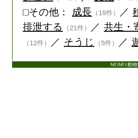
□その他：
成長
／
（19件）
排泄する
／
共生・
（21件）
／
そうじ
／
（12件）
（5件）
MOMO:動