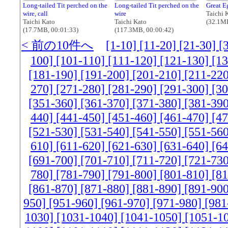
Long-tailed Tit perched on the
Long-tailed Tit perched on the
Great Eg
wire, call
wire
Taichi 
Taichi Kato
Taichi Kato
(32.1MB
(17.7MB, 00:01:33)
(117.3MB, 00:00:42)
< 前の10件へ
[1-10]
[11-20]
[21-30]
[
100]
[101-110]
[111-120]
[121-130]
[1
[181-190]
[191-200]
[201-210]
[211-22
270]
[271-280]
[281-290]
[291-300]
[3
[351-360]
[361-370]
[371-380]
[381-39
440]
[441-450]
[451-460]
[461-470]
[4
[521-530]
[531-540]
[541-550]
[551-56
610]
[611-620]
[621-630]
[631-640]
[6
[691-700]
[701-710]
[711-720]
[721-73
780]
[781-790]
[791-800]
[801-810]
[8
[861-870]
[871-880]
[881-890]
[891-90
950]
[951-960]
[961-970]
[971-980]
[981
1030]
[1031-1040]
[1041-1050]
[1051-1