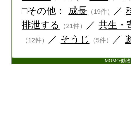
□その他：
成長
／
（19件）
排泄する
／
共生・
（21件）
／
そうじ
／
（12件）
（5件）
MOMO:動