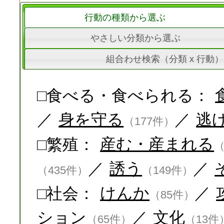
行動の種類から選ぶ
やさしい分類から選ぶ
組合わせ検索（分類 x 行動）
□食べる・食べられる：
／
身を守る
／
逃
（177件）
□繁殖：
産む・産まれる
（
／
誘う
／
（435件）
（149件）
□社会：
けんか
／
（85件）
ション
／
文化
（65件）
（13件