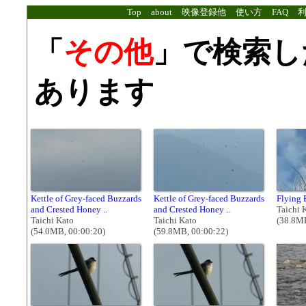
Top
about
映像登録他
使い方
FAQ
「
その他
」で検索し
あります
Kettle of Grey-faced Buzzards
Kettle of Grey-faced Buzzards
Flying 
and Crested Honey ..
and Crested Honey ..
Taichi 
Taichi Kato
Taichi Kato
(38.8MB
(54.0MB, 00:00:20)
(59.8MB, 00:00:22)