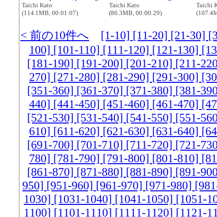
Taichi Kato
Taichi Kato
Taichi 
(114.1MB, 00:01:07)
(86.3MB, 00:00:29)
(107.4M
< 前の10件へ
[1-10]
[11-20]
[21-30]
[
100]
[101-110]
[111-120]
[121-130]
[1
[181-190]
[191-200]
[201-210]
[211-22
270]
[271-280]
[281-290]
[291-300]
[3
[351-360]
[361-370]
[371-380]
[381-39
440]
[441-450]
[451-460]
[461-470]
[4
[521-530]
[531-540]
[541-550]
[551-56
610]
[611-620]
[621-630]
[631-640]
[6
[691-700]
[701-710]
[711-720]
[721-73
780]
[781-790]
[791-800]
[801-810]
[8
[861-870]
[871-880]
[881-890]
[891-90
950]
[951-960]
[961-970]
[971-980]
[981
1030]
[1031-1040]
[1041-1050]
[1051-1
1100]
[1101-1110]
[1111-1120]
[1121-1