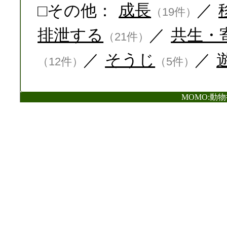
□その他：
成長
／
（19件）
排泄する
／
共生・
（21件）
／
そうじ
／
（12件）
（5件）
MOMO:動