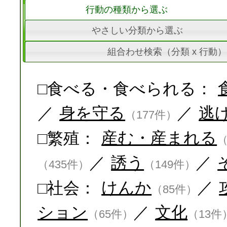
行動の種類から選ぶ
やさしい分類から選ぶ
組合わせ検索（分類 x 行動）
□食べる・食べられる：
／
身を守る
／
逃
（177件）
□繁殖：
産む・産まれる
（
／
誘う
／
（435件）
（149件）
□社会：
けんか
／
（85件）
ション
／
文化
（65件）
（13件