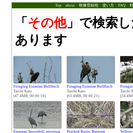
Top
about
映像登録他
使い方
FAQ
「
その他
」で検索し
あります
Foraging Eurasian Bullfinch
Foraging Eurasian Bullfinch
Foragin
Taichi Kato
Taichi Kato
Taichi 
(47.4MB, 00:00:16)
(61.4MB, 00:00:21)
(54.4MB
Eurasian Spoonbill, preening
Perched Rustic Bunting
Yellow-