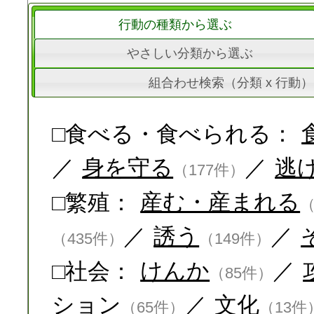
行動の種類から選ぶ
やさしい分類から選ぶ
組合わせ検索（分類 x 行動）
□食べる・食べられる：
／
身を守る
／
逃
（177件）
□繁殖：
産む・産まれる
（
／
誘う
／
（435件）
（149件）
□社会：
けんか
／
（85件）
ション
／
文化
（65件）
（13件