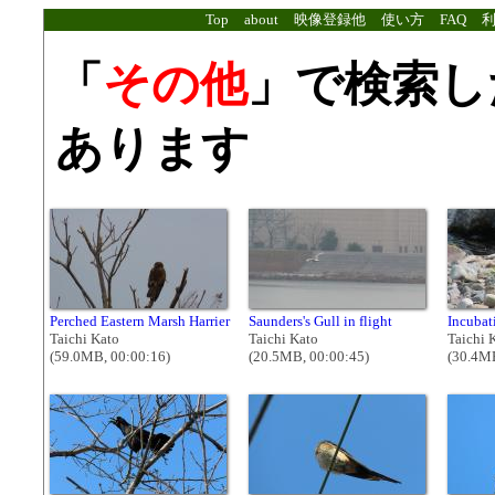
Top
about
映像登録他
使い方
FAQ
「
その他
」で検索し
あります
Perched Eastern Marsh Harrier
Saunders's Gull in flight
Incubat
Taichi Kato
Taichi Kato
Taichi 
(59.0MB, 00:00:16)
(20.5MB, 00:00:45)
(30.4MB