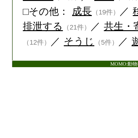
□その他：
成長
／
（19件）
排泄する
／
共生・
（21件）
／
そうじ
／
（12件）
（5件）
MOMO:動