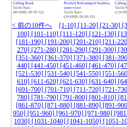
Calling Rook
Perched Red-rumped Swallow,
Calling
Taichi Kato
some voice
Taichi 
(40.6MB, 00:00:52)
Taichi Kato
(120.0M
(39.6MB, 00:00:10)
< 前の10件へ
[1-10]
[11-20]
[21-30]
[
100]
[101-110]
[111-120]
[121-130]
[1
[181-190]
[191-200]
[201-210]
[211-22
270]
[271-280]
[281-290]
[291-300]
[3
[351-360]
[361-370]
[371-380]
[381-39
440]
[441-450]
[451-460]
[461-470]
[4
[521-530]
[531-540]
[541-550]
[551-56
610]
[611-620]
[621-630]
[631-640]
[6
[691-700]
[701-710]
[711-720]
[721-73
780]
[781-790]
[791-800]
[801-810]
[8
[861-870]
[871-880]
[881-890]
[891-90
950]
[951-960]
[961-970]
[971-980]
[981
1030]
[1031-1040]
[1041-1050]
[1051-1