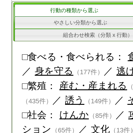
行動の種類から選ぶ
やさしい分類から選ぶ
組合わせ検索（分類 x 行動）
□食べる・食べられる：
／
身を守る
／
逃
（177件）
□繁殖：
産む・産まれる
（
／
誘う
／
（435件）
（149件）
□社会：
けんか
／
（85件）
ション
／
文化
（65件）
（13件