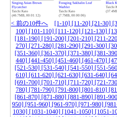
Singing Asian Brown
Foraging Sakhalin Leaf
Black K
Flycatcher
Warbler
Taichi 
Taichi Kato
Taichi Kato
(37.4MB
(46.7MB, 00:01:12)
(7.7MB, 00:00:06)
< 前の10件へ
[1-10]
[11-20]
[21-30]
[
100]
[101-110]
[111-120]
[121-130]
[1
[181-190]
[191-200]
[201-210]
[211-22
270]
[271-280]
[281-290]
[291-300]
[3
[351-360]
[361-370]
[371-380]
[381-39
440]
[441-450]
[451-460]
[461-470]
[4
[521-530]
[531-540]
[541-550]
[551-56
610]
[611-620]
[621-630]
[631-640]
[6
[691-700]
[701-710]
[711-720]
[721-73
780]
[781-790]
[791-800]
[801-810]
[8
[861-870]
[871-880]
[881-890]
[891-90
950]
[951-960]
[961-970]
[971-980]
[981
1030]
[1031-1040]
[1041-1050]
[1051-1