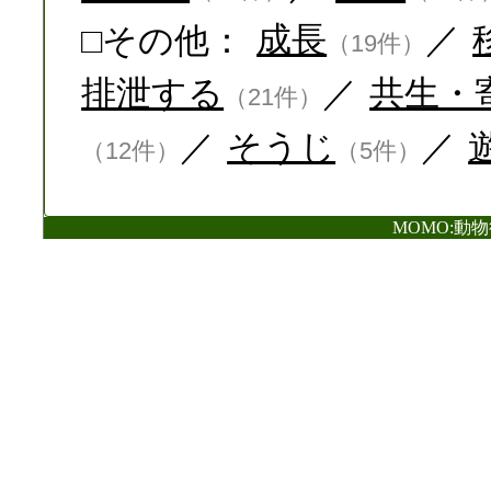
□その他：
成長
／
（19件）
排泄する
／
共生・
（21件）
／
そうじ
／
（12件）
（5件）
MOMO:動