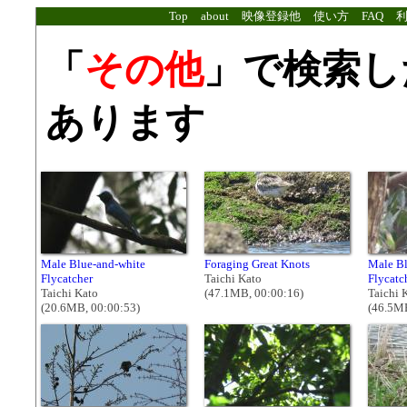
Top
about
映像登録他
使い方
FAQ
「
その他
」で検索し
あります
Male Blue-and-white
Foraging Great Knots
Male Bl
Flycatcher
Taichi Kato
Flycatc
Taichi Kato
(47.1MB, 00:00:16)
Taichi 
(20.6MB, 00:00:53)
(46.5MB