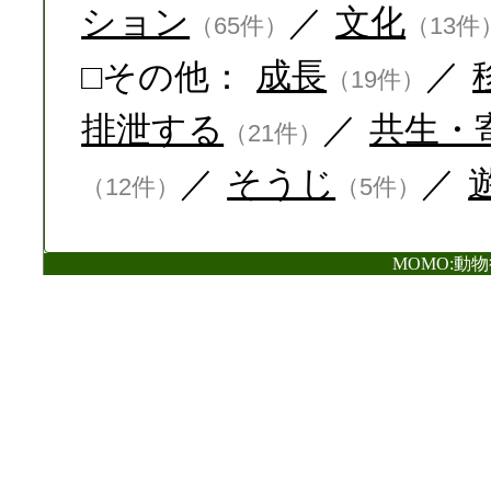
ション
／
文化
（65件）
（13件
□その他：
成長
／
（19件）
排泄する
／
共生・
（21件）
／
そうじ
／
（12件）
（5件）
MOMO:動