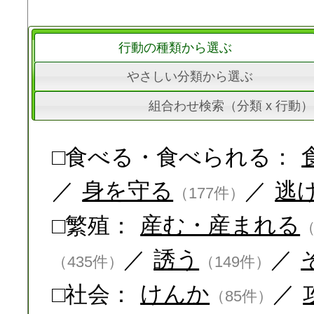
行動の種類から選ぶ
やさしい分類から選ぶ
組合わせ検索（分類 x 行動）
□食べる・食べられる：
／
身を守る
／
逃
（177件）
□繁殖：
産む・産まれる
（
／
誘う
／
（435件）
（149件）
□社会：
けんか
／
（85件）