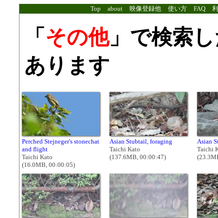
Top
about
映像登録他
使い方
FAQ
「
その他
」で検索し
あります
Perched Stejneger's stonechat
Asian Stubtail, foraging
Asian S
and flight
Taichi Kato
Taichi 
Taichi Kato
(137.6MB, 00:00:47)
(23.3MB
(16.0MB, 00:00:05)