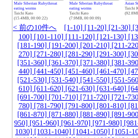
Male Siberian Rubythroat
Male Siberian Rubythroat
Asian St
eating worms
eating worms
Taichi 
Taichi Kato
Taichi Kato
(92.8MB
(15.4MB, 00:00:22)
(7.9MB, 00:00:09)
< 前の10件へ
[1-10]
[11-20]
[21-30]
[
100]
[101-110]
[111-120]
[121-130]
[1
[181-190]
[191-200]
[201-210]
[211-22
270]
[271-280]
[281-290]
[291-300]
[3
[351-360]
[361-370]
[371-380]
[381-39
440]
[441-450]
[451-460]
[461-470]
[4
[521-530]
[531-540]
[541-550]
[551-56
610]
[611-620]
[621-630]
[631-640]
[6
[691-700]
[701-710]
[711-720]
[721-73
780]
[781-790]
[791-800]
[801-810]
[8
[861-870]
[871-880]
[881-890]
[891-90
950]
[951-960]
[961-970]
[971-980]
[981
1030]
[1031-1040]
[1041-1050]
[1051-1