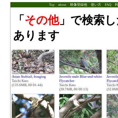
Top
about
映像登録他
使い方
FAQ
「
その他
」で検索し
あります
Asian Stubtail, foraging
Juvenile male Blue-and-white
Juvenil
Taichi Kato
Flycatcher
Flycatc
(135.6MB, 00:01:44)
Taichi Kato
Taichi 
(39.7MB, 00:00:13)
(32.8MB