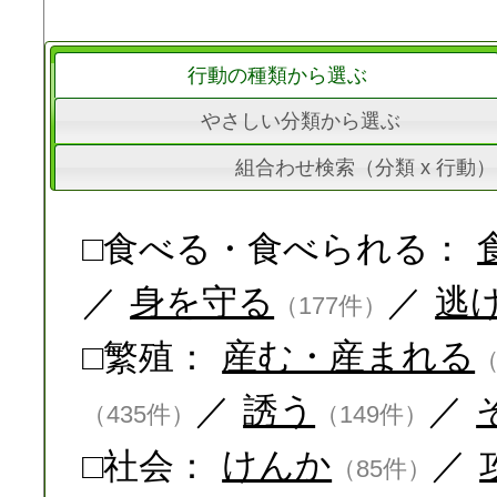
行動の種類から選ぶ
やさしい分類から選ぶ
組合わせ検索（分類 x 行動）
□食べる・食べられる：
／
身を守る
／
逃
（177件）
□繁殖：
産む・産まれる
（
／
誘う
／
（435件）
（149件）
□社会：
けんか
／
（85件）