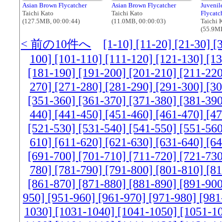
Asian Brown Flycatcher
Asian Brown Flycatcher
Juvenil
Taichi Kato
Taichi Kato
Flycatc
(127.5MB, 00:00:44)
(11.0MB, 00:00:03)
Taichi 
(55.9MB
< 前の10件へ
[1-10]
[11-20]
[21-30]
[
100]
[101-110]
[111-120]
[121-130]
[1
[181-190]
[191-200]
[201-210]
[211-22
270]
[271-280]
[281-290]
[291-300]
[3
[351-360]
[361-370]
[371-380]
[381-39
440]
[441-450]
[451-460]
[461-470]
[4
[521-530]
[531-540]
[541-550]
[551-56
610]
[611-620]
[621-630]
[631-640]
[6
[691-700]
[701-710]
[711-720]
[721-73
780]
[781-790]
[791-800]
[801-810]
[8
[861-870]
[871-880]
[881-890]
[891-90
950]
[951-960]
[961-970]
[971-980]
[981
1030]
[1031-1040]
[1041-1050]
[1051-1