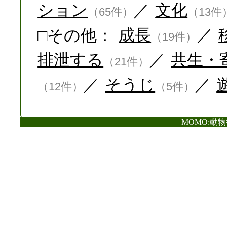
ション
／
文化
（65件）
（13件
□その他：
成長
／
（19件）
排泄する
／
共生・
（21件）
／
そうじ
／
（12件）
（5件）
MOMO:動