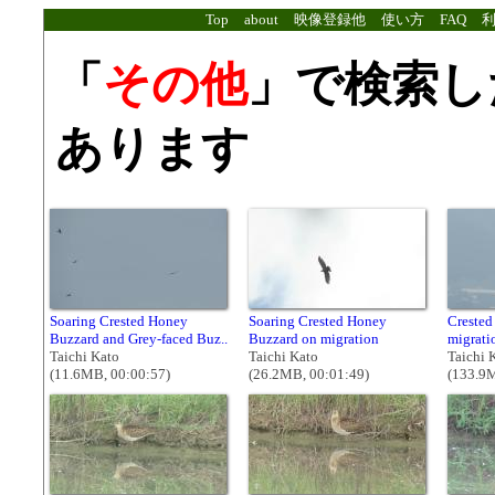
Top
about
映像登録他
使い方
FAQ
「
その他
」で検索し
あります
Soaring Crested Honey
Soaring Crested Honey
Crested
Buzzard and Grey-faced Buz..
Buzzard on migration
migrati
Taichi Kato
Taichi Kato
Taichi 
(11.6MB, 00:00:57)
(26.2MB, 00:01:49)
(133.9M