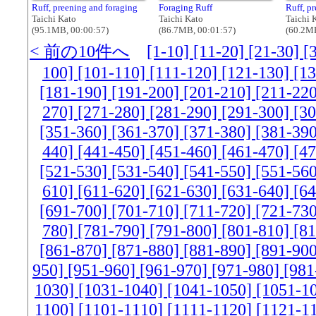
Ruff, preening and foraging
Foraging Ruff
Ruff, p
Taichi Kato
Taichi Kato
Taichi 
(95.1MB, 00:00:57)
(86.7MB, 00:01:57)
(60.2MB
< 前の10件へ
[1-10]
[11-20]
[21-30]
[
100]
[101-110]
[111-120]
[121-130]
[1
[181-190]
[191-200]
[201-210]
[211-22
270]
[271-280]
[281-290]
[291-300]
[3
[351-360]
[361-370]
[371-380]
[381-39
440]
[441-450]
[451-460]
[461-470]
[4
[521-530]
[531-540]
[541-550]
[551-56
610]
[611-620]
[621-630]
[631-640]
[6
[691-700]
[701-710]
[711-720]
[721-73
780]
[781-790]
[791-800]
[801-810]
[8
[861-870]
[871-880]
[881-890]
[891-90
950]
[951-960]
[961-970]
[971-980]
[981
1030]
[1031-1040]
[1041-1050]
[1051-1
1100]
[1101-1110]
[1111-1120]
[1121-1