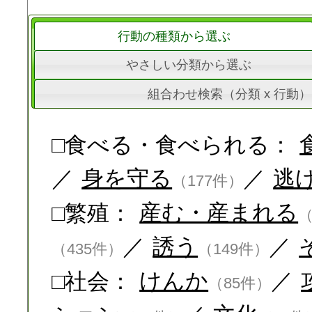
行動の種類から選ぶ
やさしい分類から選ぶ
組合わせ検索（分類 x 行動）
□食べる・食べられる：
／
身を守る
／
逃
（177件）
□繁殖：
産む・産まれる
（
／
誘う
／
（435件）
（149件）
□社会：
けんか
／
（85件）