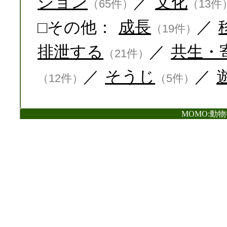
ション
／
文化
（65件）
（13件
□その他：
成長
／
（19件）
排泄する
／
共生・
（21件）
／
そうじ
／
（12件）
（5件）
MOMO:動