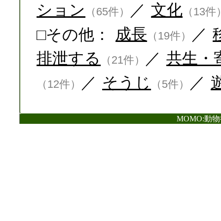
ション
／
文化
（65件）
（13件
□その他：
成長
／
（19件）
排泄する
／
共生・
（21件）
／
そうじ
／
（12件）
（5件）
MOMO:動