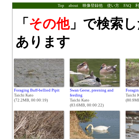
Top
about
映像登録他
使い方
FAQ
「
その他
」で検索し
あります
Foraging Buff-bellied Pipit
Swan Geese, preening and
Foragin
Taichi Kato
feeding
Taichi 
(72.2MB, 00:00:19)
Taichi Kato
(80.9MB
(83.6MB, 00:00:22)