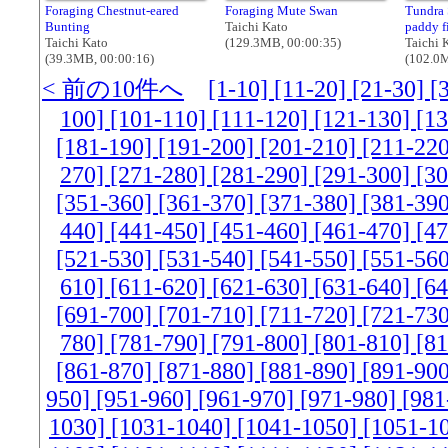
Foraging Chestnut-eared
Foraging Mute Swan
Tundra 
Bunting
Taichi Kato
paddy f
Taichi Kato
(129.3MB, 00:00:35)
Taichi 
(39.3MB, 00:00:16)
(102.0M
< 前の10件へ
[1-10]
[11-20]
[21-30]
[
100]
[101-110]
[111-120]
[121-130]
[1
[181-190]
[191-200]
[201-210]
[211-22
270]
[271-280]
[281-290]
[291-300]
[3
[351-360]
[361-370]
[371-380]
[381-39
440]
[441-450]
[451-460]
[461-470]
[4
[521-530]
[531-540]
[541-550]
[551-56
610]
[611-620]
[621-630]
[631-640]
[6
[691-700]
[701-710]
[711-720]
[721-73
780]
[781-790]
[791-800]
[801-810]
[8
[861-870]
[871-880]
[881-890]
[891-90
950]
[951-960]
[961-970]
[971-980]
[981
1030]
[1031-1040]
[1041-1050]
[1051-1