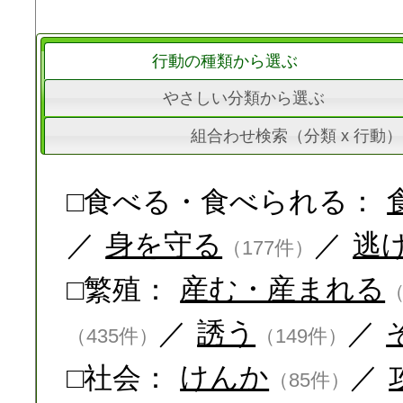
行動の種類から選ぶ
やさしい分類から選ぶ
組合わせ検索（分類 x 行動）
□食べる・食べられる：
／
身を守る
／
逃
（177件）
□繁殖：
産む・産まれる
（
／
誘う
／
（435件）
（149件）
□社会：
けんか
／
（85件）