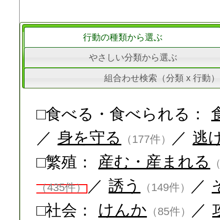
行動の種類から選ぶ
やさしい分類から選ぶ
組合わせ検索（分類 x 行動）
□食べる・食べられる：
／
身を守る
／
逃
（177件）
□繁殖：
産む・産まれる
（
／
誘う
／
（435件）
（149件）
□社会：
けんか
／
（85件）