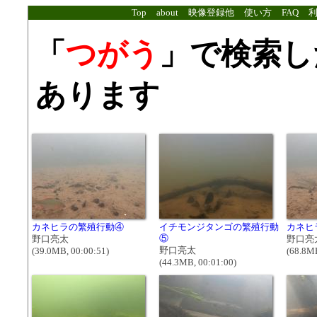
Top
about
映像登録他
使い方
FAQ
「
つがう
」で検索し
あります
カネヒラの繁殖行動④
イチモンジタンゴの繁殖行動
カネヒ
⑤
野口亮太
野口亮
野口亮太
(39.0MB, 00:00:51)
(68.8MB
(44.3MB, 00:01:00)