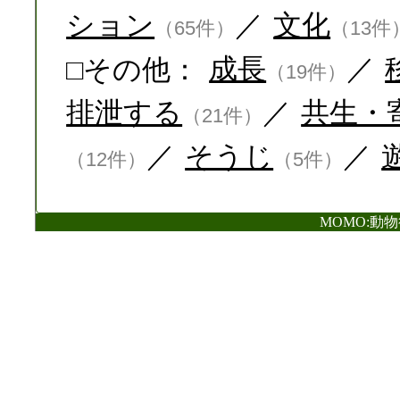
ション
／
文化
（65件）
（13件
□その他：
成長
／
（19件）
排泄する
／
共生・
（21件）
／
そうじ
／
（12件）
（5件）
MOMO:動