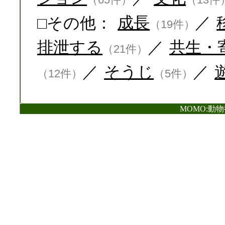
□その他：
成長
／
（19件）
排泄する
／
共生・
（21件）
／
そうじ
／
（12件）
（5件）
MOMO:動