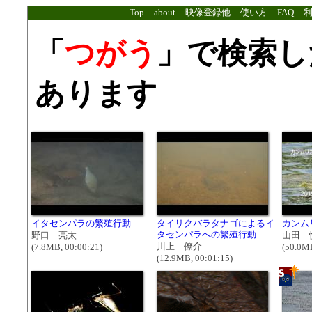
Top
about
映像登録他
使い方
FAQ
「
つがう
」で検索し
あります
イタセンパラの繁殖行動
タイリクバラタナゴによるイ
カンム
タセンパラへの繁殖行動..
野口 亮太
山田 
川上 僚介
(7.8MB, 00:00:21)
(50.0MB
(12.9MB, 00:01:15)