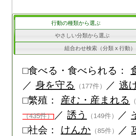
行動の種類から選ぶ
やさしい分類から選ぶ
組合わせ検索（分類 x 行動）
□食べる・食べられる：
／
身を守る
／
逃
（177件）
□繁殖：
産む・産まれる
（
／
誘う
／
（435件）
（149件）
□社会：
けんか
／
（85件）