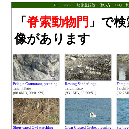
Top
about
映像登録他
使い方
FAQ
「
脊索動物門
」で検
像があります
Pelagic Cormorant, preening
Resting Sanderlings
Foragi
Taichi Kato
Taichi Kato
Taichi 
(86.6MB, 00:01:29)
(93.1MB, 00:00:51)
(92.7MB
Short-eared Owl watching
Great Crested Grebe, preening
Stejnege