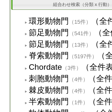
組合わせ検索（分類 x 行動）
環形動物門
（全
（15件）
節足動物門
（全
（541件）
節足動物門
（全
（13件）
脊索動物門
（
（5197件）
Chordate
（全件
（3件）
刺胞動物門
（全
（4件）
棘皮動物門
（全
（4件）
半索動物門
（全
（1件）