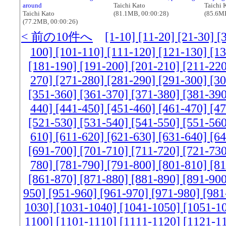
around
Taichi Kato
Taichi 
Taichi Kato
(81.1MB, 00:00:28)
(85.6MB
(77.2MB, 00:00:26)
< 前の10件へ
[1-10]
[11-20]
[21-30]
[
100]
[101-110]
[111-120]
[121-130]
[1
[181-190]
[191-200]
[201-210]
[211-22
270]
[271-280]
[281-290]
[291-300]
[3
[351-360]
[361-370]
[371-380]
[381-39
440]
[441-450]
[451-460]
[461-470]
[4
[521-530]
[531-540]
[541-550]
[551-56
610]
[611-620]
[621-630]
[631-640]
[6
[691-700]
[701-710]
[711-720]
[721-73
780]
[781-790]
[791-800]
[801-810]
[8
[861-870]
[871-880]
[881-890]
[891-90
950]
[951-960]
[961-970]
[971-980]
[981
1030]
[1031-1040]
[1041-1050]
[1051-1
1100]
[1101-1110]
[1111-1120]
[1121-1