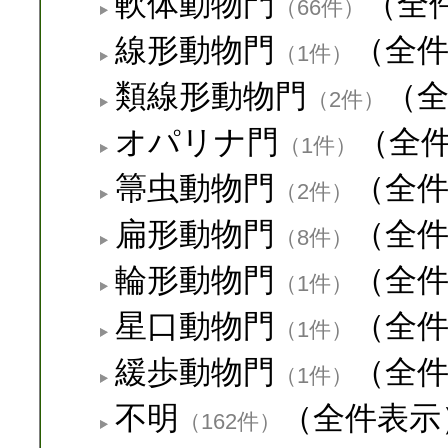
軟体動物門
（全
（66件）
線形動物門
（全
（1件）
類線形動物門
（
（2件）
オパリナ門
（全
（1件）
箒虫動物門
（全
（2件）
扁形動物門
（全
（8件）
輪形動物門
（全
（1件）
星口動物門
（全
（1件）
緩歩動物門
（全
（1件）
不明
（全件表示
（162件）