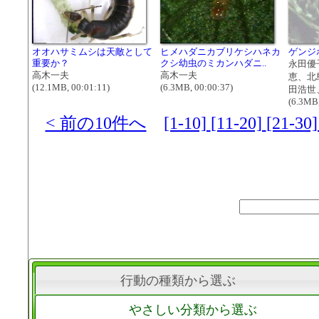
オオハサミムシは天敵として
ヒメハダニカブリケシハネカ
ゲンジ
重要か？
クシ幼虫のミカンハダニ..
永田優
高木一夫
高木一夫
恵、北
(12.1MB, 00:01:11)
(6.3MB, 00:00:37)
田浩世
(6.3MB,
< 前の10件へ
[1-10]
[11-20]
[21-30
行動の種類から選ぶ
やさしい分類から選ぶ