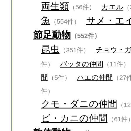
両生類
カエル
（56件）
（
魚
サメ・エ
（554件）
節足動物
（552件）
昆虫
チョウ・
（351件）
バッタの仲間
件）
（11件）
間
ハエの仲間
（5件）
（27
件）
クモ・ダニの仲間
（1
ビ・カニの仲間
（61件