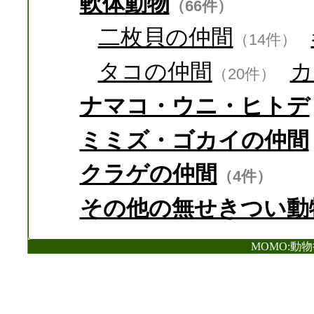
軟体動物
（66件）
二枚貝の仲間
（14件）
タコの仲間
カ
（20件）
ナマコ・ウニ・ヒトデ
ミミズ・ゴカイの仲間
クラゲの仲間
（4件）
その他の無せきつい動
MOMO:動