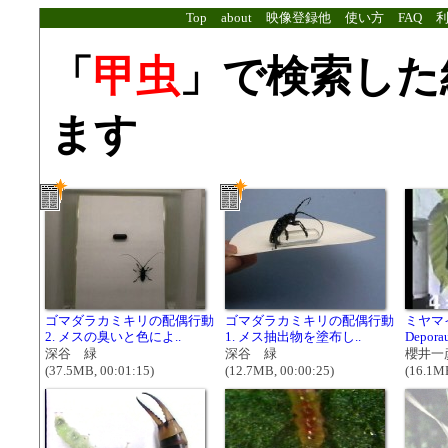
Top
about
映像登録他
使い方
FAQ
「
甲虫
」で検索した
ます
ゴマダラカミキリの配偶行動
ゴマダラカミキリの配偶行動
ミヤマ
2. メスの臭いと色によ..
1. メス抽出物を塗布し..
Depora
深谷 緑
深谷 緑
櫻井一
(37.5MB, 00:01:15)
(12.7MB, 00:00:25)
(16.1MB