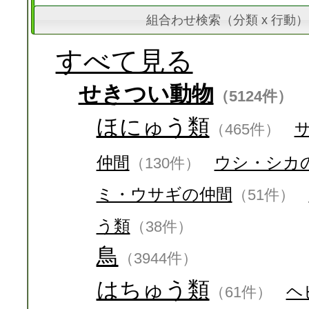
組合わせ検索（分類 x 行動）
すべて見る
せきつい動物
（5124件）
ほにゅう類
（465件）
仲間
ウシ・シカ
（130件）
ミ・ウサギの仲間
（51件）
う類
（38件）
鳥
（3944件）
はちゅう類
ヘ
（61件）