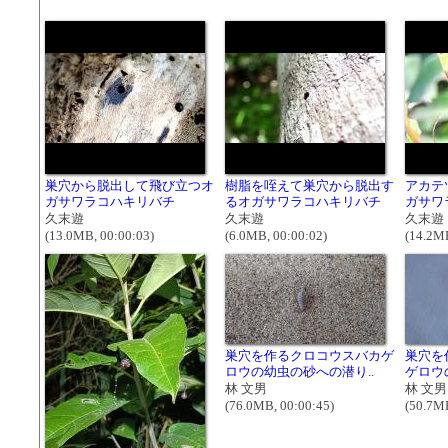
巣穴から脱出して飛び立つオ
樹脂を咥えて巣穴から脱出す
アカテ
ガサワラコハキリバチ
るオガサワラコハキリバチ
ガサワ
久末遊
久末遊
久末遊
(13.0MB, 00:00:03)
(6.0MB, 00:00:02)
(14.2MB
巣穴を作るクロコウスバカゲ
巣穴を
ロウの幼虫の砂への潜り..
ゲロウ
林 文男
林 文男
(76.0MB, 00:00:45)
(50.7MB