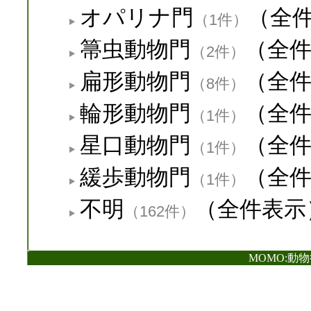
オパリナ門
（全
（1件）
箒虫動物門
（全
（2件）
扁形動物門
（全
（8件）
輪形動物門
（全
（1件）
星口動物門
（全
（1件）
緩歩動物門
（全
（1件）
不明
（全件表示
（162件）
MOMO:動