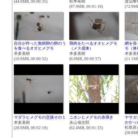
松本祐樹
渡辺黎
(44.0MB, 00:00:35)
(97.9MB, 00:01:18)
(72.9MB
自分が作った無精卵の卵のう
鶏肉をたべるオオヒメグモ
網を張
を食べるオオヒメグモ
（メス成体）
モ（体
本多美樹
本多美樹
本多美
(10.6MB, 00:00:32)
(6.0MB, 00:00:57)
(11.1MB
マダラヒメグモの交接その１
ニホンヒメグモの糸弾き
ヤサガ
かかっ
本多美樹
永山省次郎
松島良
(28.0MB, 00:02:19)
(62.4MB, 00:01:35)
(58.8MB