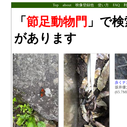
Top
about
映像登録他
使い方
FAQ
「
節足動物門
」で検
があります
歩くナ
坂井優
(65.7MB