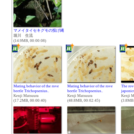
マメイタイセキグモの投げ縄
堀川 生流
(14.9MB, 00:00:08)
Mating behavior of the rove
Mating behavior of the rove
The rov
beetle Trichopsenius..
beetle Trichopsenius..
japonicu
Kenji Matsuura
Kenji Matsuura
Kenji M
(17.2MB, 00:00:40)
(48.8MB, 00:02:45)
(3.8MB,