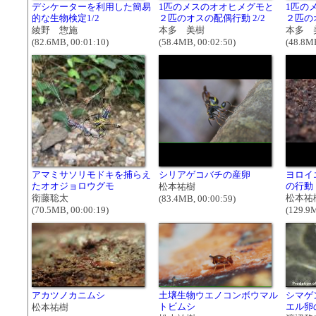
デシケーターを利用した簡易
1匹のメスのオオヒメグモと
1匹の
的な生物検定1/2
２匹のオスの配偶行動 2/2
２匹の
綾野 惣施
本多 美樹
本多 
(82.6MB, 00:01:10)
(58.4MB, 00:02:50)
(48.8MB
アマミサソリモドキを捕らえ
シリアゲコバチの産卵
ヨロイ
たオオジョロウグモ
の行動
松本祐樹
衛藤聡太
松本祐
(83.4MB, 00:00:59)
(70.5MB, 00:00:19)
(129.9M
アカツノカニムシ
土壌生物ウエノコンボウマル
シマゲ
トビムシ
エル卵
松本祐樹