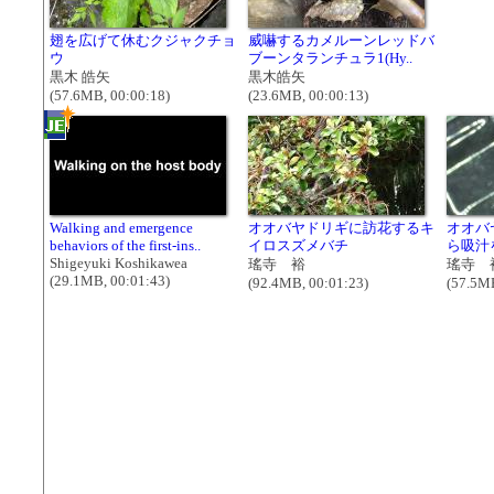
翅を広げて休むクジャクチョ
威嚇するカメルーンレッドバ
ウ
ブーンタランチュラ1(Hy..
黒木 皓矢
黒木皓矢
(57.6MB, 00:00:18)
(23.6MB, 00:00:13)
Walking and emergence
オオバヤドリギに訪花するキ
オオバ
behaviors of the first-ins..
イロスズメバチ
ら吸汁
Shigeyuki Koshikawea
瑤寺 裕
瑤寺 
(29.1MB, 00:01:43)
(92.4MB, 00:01:23)
(57.5MB