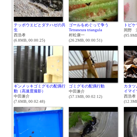
テッポウエビとダテハゼの共
ゴールをめぐって争う
トビケ
生
Tetraneura triangula
岡野 
西浩孝
村松康一
(95.9MB
(6.8MB, 00:00:25)
(26.2MB, 00:00:51)
ギンメッキゴミグモの配偶行
ゴミグモの配偶行動
カタツ
動（高速度撮影）
イマイ
中田兼介
中田兼介
西浩孝
(57.1MB, 00:02:12)
(7.6MB, 00:02:48)
(12.3MB