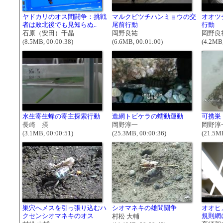
ヤドカリのオス間闘争：挑戦
マルクビツチハンミョウの交
オオツ
者は敗北後でも見知らぬ..
尾前行動
行動
石原（安田）千晶
岡野良祐
岡野良
(8.5MB, 00:00:38)
(6.6MB, 00:01:00)
(4.2MB,
水生寄生蜂の寄主探索行動
造網トビケラの蠕動運動
可携巣
長崎 摂
岡野淳一
岡野淳
(3.1MB, 00:00:51)
(25.3MB, 00:00:36)
(21.5MB
巣穴へメスを引っ張り込むハ
シオマネキの雄間闘争
オオヒ
クセンシオマネキのオス
規則網
村松 大輔