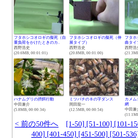
フタホシコオロギの擬死（自
フタホシコオロギの擬死（伸
フタホ
重負荷をかけたときのカ..
展タイプ）
曲タイ
西野浩史
西野浩史
西野浩
(20.6MB, 00:01:01)
(20.8MB, 00:01:00)
(21.3MB
ハナムグリの摂餌行動
ミツバチの８の字ダンス
カメム
網
中田兼介
岡田龍一
中田兼
(5.8MB, 00:00:34)
(12.5MB, 00:00:54)
(11.1MB
< 前の50件へ
[1-50]
[51-100]
[101-1
400]
[401-450]
[451-500]
[501-536