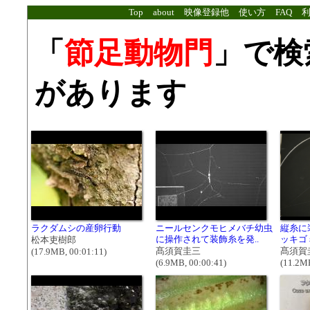
Top
about
映像登録他
使い方
FAQ
「
節足動物門
」で検
があります
ラクダムシの産卵行動
ニールセンクモヒメバチ幼虫
縦糸に
に操作されて装飾糸を発..
ッキゴ
松本吏樹郎
髙須賀圭三
髙須賀
(17.9MB, 00:01:11)
(6.9MB, 00:00:41)
(11.2MB