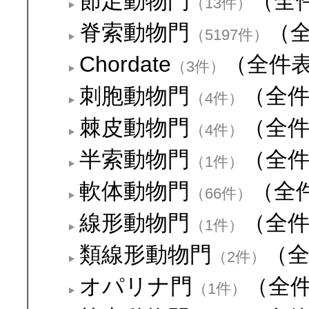
節足動物門
（全
（13件）
脊索動物門
（
（5197件）
Chordate
（全件
（3件）
刺胞動物門
（全
（4件）
棘皮動物門
（全
（4件）
半索動物門
（全
（1件）
軟体動物門
（全
（66件）
線形動物門
（全
（1件）
類線形動物門
（
（2件）
オパリナ門
（全
（1件）