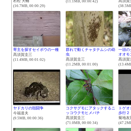
村松 大輔
髙須賀
(11.1MB, 00:00:42)
(16.7MB, 00:00:29)
(38.5MB
寄主を探すセイボウの一種
群れで動くチャタテムシの幼
一頭の
虫
オオモ
髙須賀圭三
髙須賀圭三
髙須賀
(11.4MB, 00:01:02)
(11.2MB, 00:01:00)
(13.4MB
ヤドカリの殻闘争
コクサグモにアタックするニ
トゲオ
ッコウクモヒメバチ
歩行２
今福道夫
髙須賀圭三
菊地友
(9.5MB, 00:00:36)
(71.0MB, 00:00:34)
(47.2MB