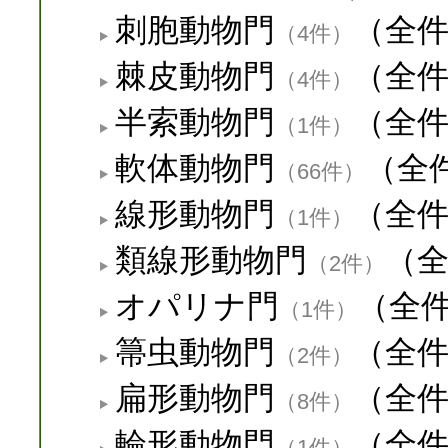
刺胞動物門
（全
（4件）
棘皮動物門
（全
（4件）
半索動物門
（全
（1件）
軟体動物門
（全
（66件）
線形動物門
（全
（1件）
類線形動物門
（
（2件）
オパリナ門
（全
（1件）
箒虫動物門
（全
（2件）
扁形動物門
（全
（8件）
輪形動物門
（全
（1件）