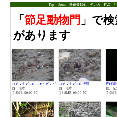
Top
about
映像登録他
使い方
FAQ
「
節足動物門
」で検
があります
コメツキガニのウェイビング
コメツキガニの摂餌
投げ縄
西 浩孝
西 浩孝
佐川弘
(9.8MB, 00:00:30)
(18.8MB, 00:00:50)
(5.9MB,