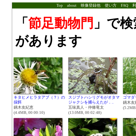
Top
about
映像登録他
使い方
FAQ
「
節足動物門
」で検
があります
キタヒメヒラタアブ（？）の
スジブトハシリグモがオタマ
ゴマダ
採餌
ジャクシを捕らえたが．..
鏑木友
鏑木友紀恵
五味真人・仲條竜太
(5.2MB,
(4.4MB, 00:00:10)
(13.0MB, 00:02:48)