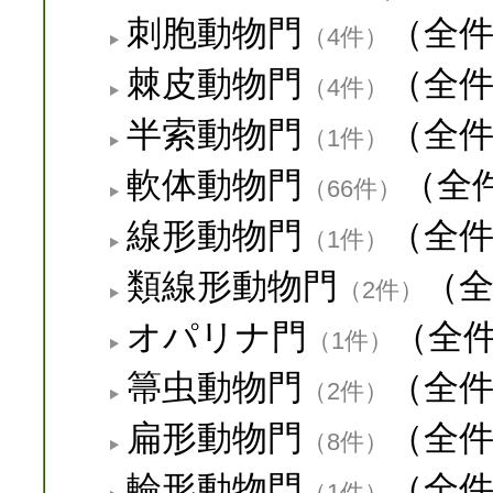
刺胞動物門
（全
（4件）
棘皮動物門
（全
（4件）
半索動物門
（全
（1件）
軟体動物門
（全
（66件）
線形動物門
（全
（1件）
類線形動物門
（
（2件）
オパリナ門
（全
（1件）
箒虫動物門
（全
（2件）
扁形動物門
（全
（8件）
輪形動物門
（全
（1件）