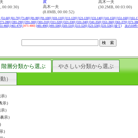
皮
夫
高木一夫
高木一夫
, 00:00:30)
(30.2MB, 00:03:00)
(8.8MB, 00:00:52)
]
[51-60]
[61-70]
[71-80]
[81-90]
[91-100]
[101-110]
[111-120]
[121-130]
[131-140]
[141-150]
[151-160]
[161-1
271-280]
[281-290]
[291-300]
[301-310]
[311-320]
[321-330]
[331-340]
[341-350]
[351-360]
[361-370]
[371-38
51-460]
[461-470]
[471-480]
[481-490]
[491-500]
[501-510]
[511-520]
[521-530]
[531-536]
[全て]
次の10件
階層分類から選ぶ
やさしい分類から選ぶ
行動）
表示）
表示）
表示）
件表示）
）
示）