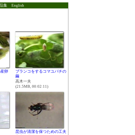
品集
English
の産卵
ブランコをするコマユバチの
繭
高木一夫
(21.5MB, 00:02:11)
昆虫が清潔を保つための工夫