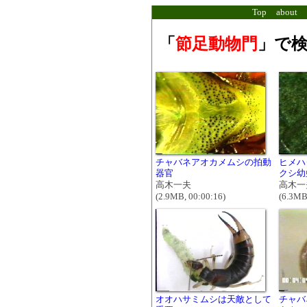
Top
about
「
節足動物門
」で検
チャバネアオカメムシの拍動
ヒメハ
器官
クシ幼
高木一夫
高木一
(2.9MB, 00:00:16)
(6.3MB
オオハサミムシは天敵として
チャバ