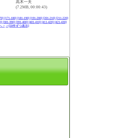
高木一夫
(7.2MB, 00:00:43)
70]
[171-180]
[181-190]
[191-200]
[201-210]
[211-220]
0]
[381-390]
[391-400]
[401-410]
[411-420]
[421-430]
へ >
->[50件ずつ表示]