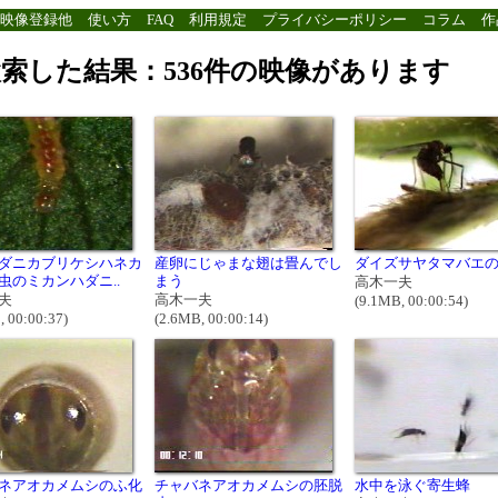
映像登録他
使い方
FAQ
利用規定
プライバシーポリシー
コラム
作
索した結果：536件の映像があります
ダニカブリケシハネカ
産卵にじゃまな翅は畳んでし
ダイズサヤタマバエ
虫のミカンハダニ..
まう
高木一夫
夫
高木一夫
(9.1MB, 00:00:54)
, 00:00:37)
(2.6MB, 00:00:14)
ネアオカメムシのふ化
チャバネアオカメムシの胚脱
水中を泳ぐ寄生蜂