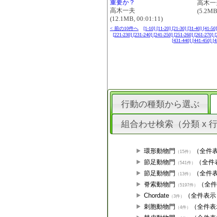
重要か？
高木一
高木一夫
(5.2MB
(12.1MB, 00:01:11)
< 前の10件へ
[1-10]
[11-20]
[21-30]
[31-40]
[41-50
[221-230]
[231-240]
[241-250]
[251-260]
[261-270]
[
[431-440]
[441-450]
[4
行動の種類から選ぶ
組合わせ検索（分類 x 
環形動物門
（全件
（15件）
節足動物門
（全件
（541件）
節足動物門
（全件
（13件）
脊索動物門
（全
（5197件）
Chordate
（全件表示
（3件）
刺胞動物門
（全件表
（4件）