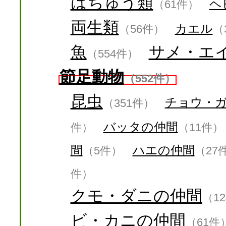
はちゅう類
ヘ
（61件）
両生類
カエル
（56件）
（
魚
サメ・エ
（554件）
節足動物
（552件）
昆虫
チョウ・
（351件）
バッタの仲間
件）
（11件）
間
ハエの仲間
（5件）
（27
件）
クモ・ダニの仲間
（1
ビ・カニの仲間
（61件