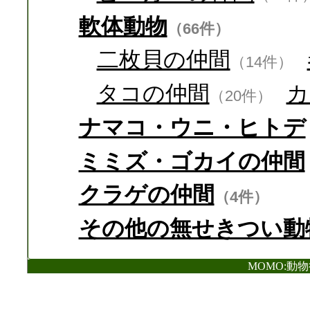
軟体動物
（66件）
二枚貝の仲間
（14件）
タコの仲間
カ
（20件）
ナマコ・ウニ・ヒトデ
ミミズ・ゴカイの仲間
クラゲの仲間
（4件）
その他の無せきつい動
MOMO:動