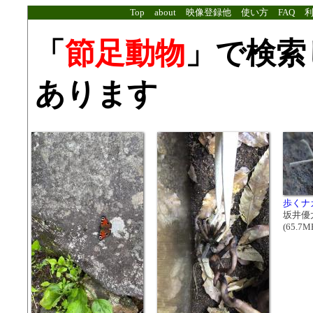
Top
about
映像登録他
使い方
FAQ
「
節足動物
」で検索
あります
歩くナ
坂井優
(65.7MB