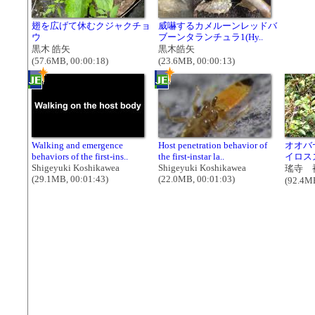
翅を広げて休むクジャクチョ
威嚇するカメルーンレッドバ
ウ
ブーンタランチュラ1(Hy..
黒木 皓矢
黒木皓矢
(57.6MB, 00:00:18)
(23.6MB, 00:00:13)
Walking and emergence
Host penetration behavior of
オオバ
behaviors of the first-ins..
the first-instar la..
イロス
Shigeyuki Koshikawea
Shigeyuki Koshikawea
瑤寺 
(29.1MB, 00:01:43)
(22.0MB, 00:01:03)
(92.4MB