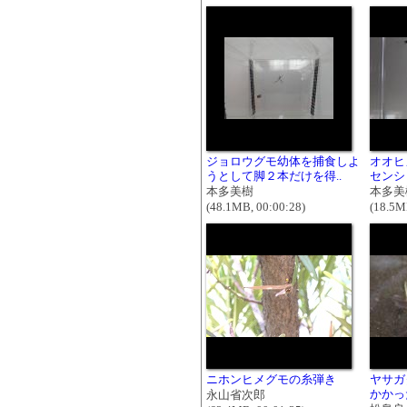
ジョロウグモ幼体を捕食しよ
オオヒ
うとして脚２本だけを得..
センシ
本多美樹
本多美
(48.1MB, 00:00:28)
(18.5M
ニホンヒメグモの糸弾き
ヤサガ
かかっ
永山省次郎