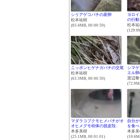
シリアゲコバチの産卵
ヨロイ
の行動
松本祐樹
松本祐
(83.4MB, 00:00:59)
(129.9
ニッポンヒゲナガバチの交尾
シマゲ
エル卵
松本祐樹
渡辺黎
(63.3MB, 00:00:50)
(72.9M
マダラコブクモヒメバチがオ
自分が
オヒメグモ幼体の脱皮殻..
を食べ
本多美樹
本多美
(25.1MB, 00:01:01)
(10.6M