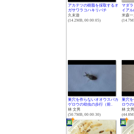
アカテツの樹脂を採取するオ
マダラ
ガサワラコハキリバチ
イアル
久末遊
米森一
(14.2MB, 00:00:05)
(14.7M
巣穴を作らないオオウスバカ
巣穴を
ゲロウの幼虫の歩行（前..
ロウの
林 文男
林 文
(50.7MB, 00:00:30)
(44.8M