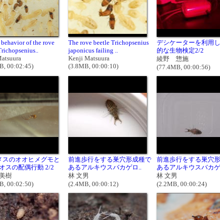
behavior of the rove
The rove beetle Trichopsenius
デシケーターを利用
Trichopsenius..
japonicus failing ..
的な生物検定2/2
Matsuura
Kenji Matsuura
綾野 惣施
B, 00:02:45)
(3.8MB, 00:00:10)
(77.4MB, 00:00:56)
メスのオオヒメグモと
前進歩行をする巣穴形成種で
前進歩行をする巣穴
オスの配偶行動 2/2
あるアルキウスバカゲロ..
あるアルキウスバカゲロ
美樹
林 文男
林 文男
B, 00:02:50)
(2.4MB, 00:00:12)
(2.2MB, 00:00:24)