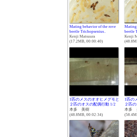
Mating behavior of the rove
Mating 
beetle Trichopsenius..
beetle 
Kenji Matsuura
Kenji 
(17.2MB, 00:00:40)
(48.8M
1匹のメスのオオヒメグモと
1匹の
２匹のオスの配偶行動 1/2
２匹の
本多 美樹
本多 
(48.8MB, 00:02:34)
(58.4M