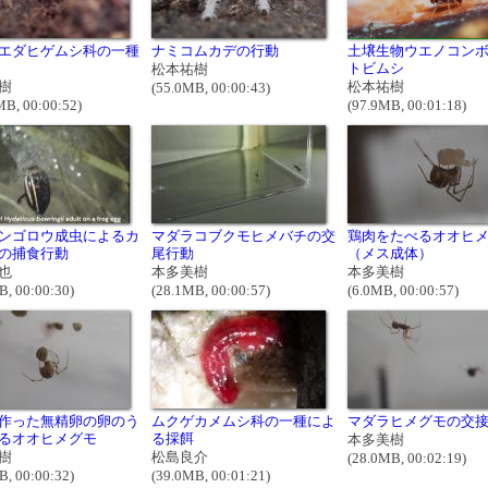
エダヒゲムシ科の一種
ナミコムカデの行動
土壌生物ウエノコン
トビムシ
松本祐樹
樹
松本祐樹
(55.0MB, 00:00:43)
MB, 00:00:52)
(97.9MB, 00:01:18)
ンゴロウ成虫によるカ
マダラコブクモヒメバチの交
鶏肉をたべるオオヒ
の捕食行動
尾行動
（メス成体）
也
本多美樹
本多美樹
B, 00:00:30)
(28.1MB, 00:00:57)
(6.0MB, 00:00:57)
作った無精卵の卵のう
ムクゲカメムシ科の一種によ
マダラヒメグモの交
るオオヒメグモ
る採餌
本多美樹
樹
松島良介
(28.0MB, 00:02:19)
B, 00:00:32)
(39.0MB, 00:01:21)