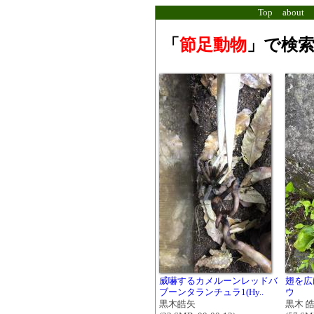
Top
about
「
節足動物
」で検索
威嚇するカメルーンレッドバ
翅を広
ブーンタランチュラ1(Hy..
ウ
黒木皓矢
黒木 