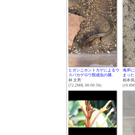
ヒガシニホントカゲによるウ
海岸に
スバカゲロウ類成虫の捕..
まった
林 文男
相本篤
(72.2MB, 00:00:56)
(16.8M