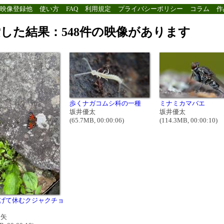
映像登録他
使い方
FAQ
利用規定
プライバシーポリシー
コラム
作
した結果：548件の映像があります
歩くナガコムシ科の一種
ミナミカマバエ
坂井優太
坂井優太
(65.7MB, 00:00:06)
(114.3MB, 00:00:10)
げて休むクジャクチョ
皓矢