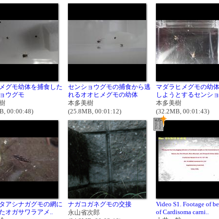
メグモ幼体を捕食した
センショウグモの捕食から逃
マダラヒメグモの幼
ョウグモ
れるオオヒメグモの幼体
しようとするセンショウ
樹
本多美樹
本多美樹
B, 00:00:48)
(25.8MB, 00:01:12)
(32.2MB, 00:01:43)
タアシナガグモの網に
ナガコガネグモの交接
Video S1. Footage of b
たオガサワラアメ..
of Cardisoma carni..
永山省次郎