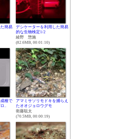
した簡易
デシケーターを利用した簡易
的な生物検定1/2
綾野 惣施
(82.6MB, 00:01:10)
形成種で
アマミサソリモドキを捕らえ
..
たオオジョロウグモ
衛藤聡太
(70.5MB, 00:00:19)