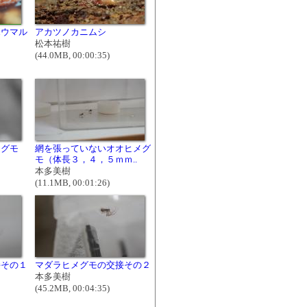
ボウマル
アカツノカニムシ
松本祐樹
(44.0MB, 00:00:35)
メグモ
網を張っていないオオヒメグ
モ（体長３，４，５ｍｍ..
本多美樹
(11.1MB, 00:01:26)
接その１
マダラヒメグモの交接その２
本多美樹
(45.2MB, 00:04:35)