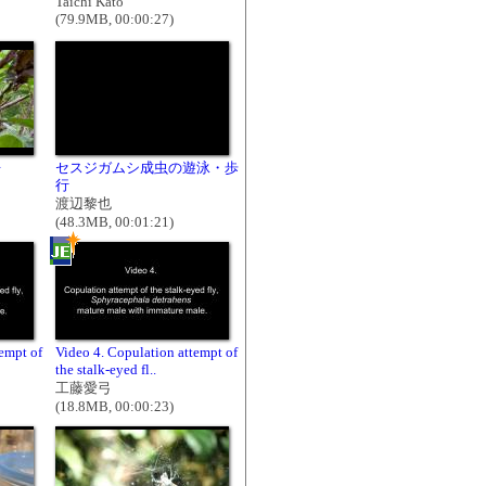
Taichi Kato
(79.9MB, 00:00:27)
争
セスジガムシ成虫の遊泳・歩
行
渡辺黎也
(48.3MB, 00:01:21)
empt of
Video 4. Copulation attempt of
the stalk-eyed fl..
工藤愛弓
(18.8MB, 00:00:23)