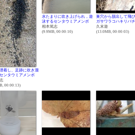
水たまりに吹き上げられ，遊
巣穴から脱出して飛
泳するセンタウミアメンボ
ガサワラコハキリバ
相本篤志
久末遊
(9.9MB, 00:00:10)
(13.0MB, 00:00:03)
漂着し、足跡に吹き溜
センタウミアメンボ
志
B, 00:00:13)