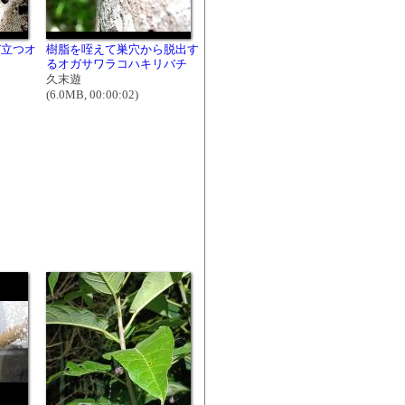
び立つオ
樹脂を咥えて巣穴から脱出す
チ
るオガサワラコハキリバチ
久末遊
(6.0MB, 00:00:02)