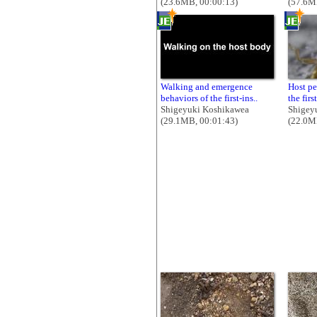
(23.6MB, 00:00:13)
(57.6M
Walking and emergence
Host pe
behaviors of the first-ins..
the first
Shigeyuki Koshikawea
Shigey
(29.1MB, 00:01:43)
(22.0M