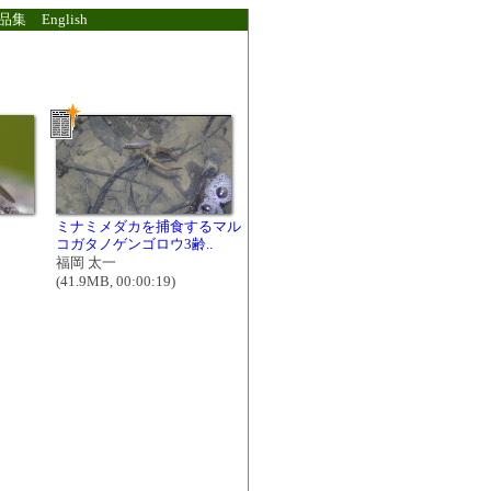
品集
English
ミナミメダカを捕食するマル
コガタノゲンゴロウ3齢..
福岡 太一
(41.9MB, 00:00:19)