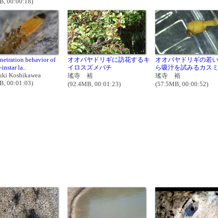
B, 00:00:18)
netration behavior of
オオバヤドリギに訪花するキ
オオバヤドリギの若
-instar la..
イロスズメバチ
ら吸汁を試みるカスミカ
uki Koshikawea
瑤寺 裕
瑤寺 裕
B, 00:01:03)
(92.4MB, 00:01:23)
(57.5MB, 00:00:52)