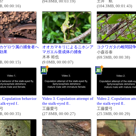
介
土井 航
(94.8MB, 00:03:19)
B, 00:00:16)
(104.3MB, 00:01:43)
カゲロウ属の捕食者へ
オオカマキリによるニホンア
コクワガタの雌間闘
効果
マガエル亜成体の捕食
小森谷泰
イ
木本 裕也
(69.5MB, 00:00:38)
B, 00:00:15)
(9.0MB, 00:00:07)
. Copulation behavior
Video 3. Copulation attempt of
Video 2. Copulation att
talk-eyed f..
the stalk-eyed fl..
the stalk-eyed fl..
弓
工藤愛弓
工藤愛弓
B, 00:00:35)
(27.8MB, 00:00:27)
(25.5MB, 00:00:29)