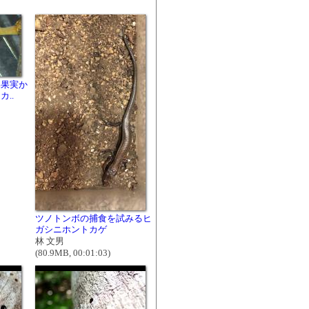
い果実か
..
ツノトンボの捕食を試みるヒ
ガシニホントカゲ
林 文男
(80.9MB, 00:01:03)