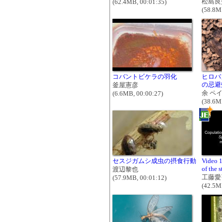
松島良
(62.4MB, 00:01:35)
(58.8M
コバントビケラの羽化
ヒロバ
の忌避
釜屋憲彦
余 ペ
(6.6MB, 00:00:27)
(38.6M
セスジガムシ成虫の摂食行動
Video 1
of the s
渡辺黎也
工藤愛
(57.9MB, 00:01:12)
(42.5M