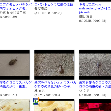
コブクモヒメバチをバ
コバントビケラ幼虫の復位
キモガニ(Cymo
内でオオヒメグモ..
melanodactylus)が
釜屋憲彦
(Acanth..
乃真 & 髙須賀圭三
(84.9MB, 00:00:34)
鎌田 真壽
B, 00:00:59)
(89.2MB, 00:00:25)
作るクロコウスバカゲ
巣穴を作らないオオウスバカ
巣穴を作るクロコウ
幼虫の歩行（後進..
ゲロウの幼虫の砂への潜..
ロウの幼虫の砂への潜り
男
林 文男
林 文男
B, 00:00:27)
(6.0MB, 00:00:03)
(76.0MB, 00:00:45)